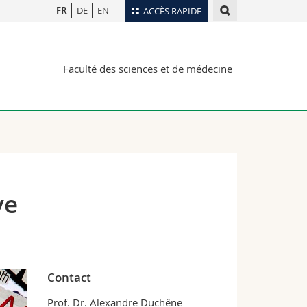
FR
DE
EN
ACCÈS RAPIDE
Annuaire du personnel
Faculté des sciences et de médecine
Plan d'accès
nts
Bibliothèques
Webmail
rs
Programme des cours
MyUnifr
ve
Contact
Prof. Dr. Alexandre Duchêne