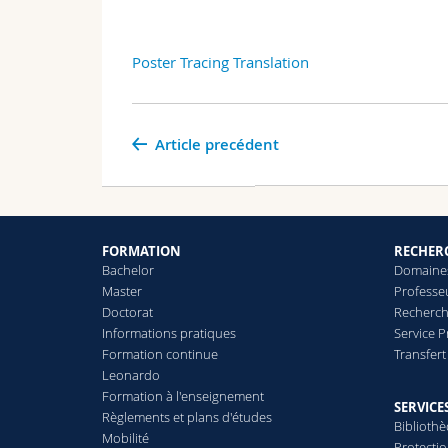
Poster Tracing Translation
Article precédent
FORMATION
RECHER
Bachelor
Domaines
Master
Professe
Doctorat
Recherch
Informations pratiques
Service 
Formation continue
Transfer
Leonardo
Formation à l'enseignement
SERVICE
Règlements et plans d'études
Biblioth
Mobilité
Protecti