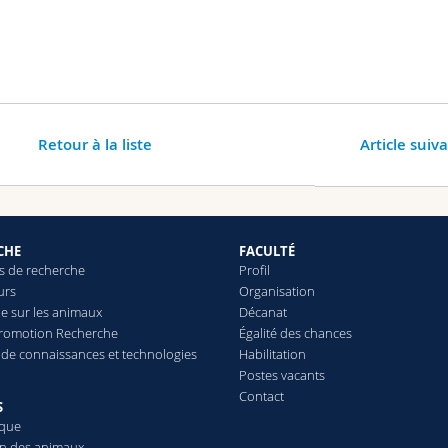
Retour à la liste
Article suiv
CHE
FACULTÉ
 de recherche
Profil
urs
Organisation
e sur les animaux
Décanat
Promotion Recherche
Égalité des chances
t de connaissances et technologies
Habilitation
Postes vacants
Contact
S
èque
on des animaux