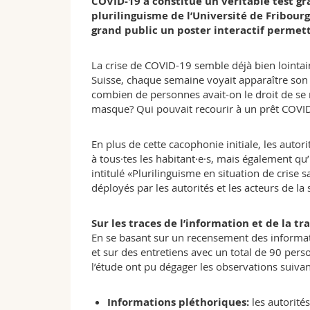
COVID-19 a constitué un véritable test g
plurilinguisme de l’Université de Fribour
grand public un poster interactif permetta
La crise de COVID-19 semble déjà bien lointain
Suisse, chaque semaine voyait apparaître son lo
combien de personnes avait-on le droit de se ré
masque? Qui pouvait recourir à un prêt COVID,
En plus de cette cacophonie initiale, les aut
à tous·tes les habitant·e·s, mais également qu’
intitulé «Plurilinguisme en situation de crise
déployés par les autorités et les acteurs de la s
Sur les traces de l’information et de la t
En se basant sur un recensement des informat
et sur des entretiens avec un total de 90 pers
l’étude ont pu dégager les observations suivan
Informations pléthoriques:
les autorité