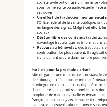
société civile ont diffusé un immense vol
sous forme écrite ou audiovisuelle. Face à c
retrouver.
Un effort de traduction monumental m
l’Office fédéral de la santé publique, ont 
en langue des signes. Malgré cet effort, le
sociaux.
Déséquilibre des contenus traduits:
les
davantage traduits que les informations et
Recours au bénévolat:
des traducteurs e
contribution. Le plus souvent, il s’agissait
civile qui ont œuvré dans l’ombre pour rend
Paré·e·s pour la prochaine crise?
Afin de garder une trace de ces constats, le C
de Fribourg a créé un poster interactif mett
plurilingue en temps de crise. Baptisé «Traces
chercheur·e·s, aux professionnel·le·s des domai
d'explorer de manière visuelle et dynamique le
français, italien et anglais, le poster fera l’o
Explora, «Le Festival Culture, Science & Socié