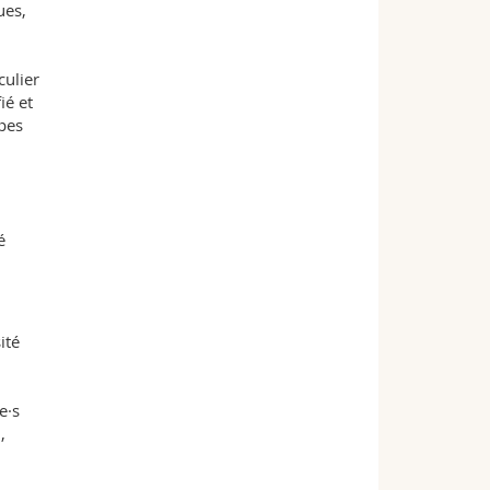
ues,
culier
ié et
upes
é
ité
e·s
,