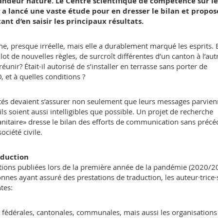
randeur nature. Le Centre scientifique de compétence sur le
g a lancé une vaste étude pour en dresser le bilan et propos
nt d’en saisir les principaux résultats.
e, presque irréelle, mais elle a durablement marqué les esprits. 
t de nouvelles règles, de surcroît différentes d’un canton à l’aut
unir? Était-il autorisé de s’installer en terrasse sans porter de
 et à quelles conditions ?
orités devaient s’assurer non seulement que leurs messages parvie
ils soient aussi intelligibles que possible. Un projet de recherche
 sanitaire» dresse le bilan des efforts de communication sans précé
ociété civile.
raduction
ions publiées lors de la première année de la pandémie (2020/2
onnes ayant assuré des prestations de traduction, les auteur·trice·
tes:
s fédérales, cantonales, communales, mais aussi les organisations