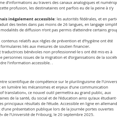
ume d’informations au travers des canaux analogiques et numériq
ette profusion, les destinataires ont parfois eu de la peine à s’y
ais inégalement accessible
: les autorités fédérales, et en parti
traduit des textes dans pas moins de 26 langues, en langage simplif
s modalités de diffusion n’ont pas permis d’atteindre certains gro
 contenus relatifs aux règles de prévention et d’hygiène ont été
 formulaires liés aux mesures de soutien financier.
t traductrices bénévoles non professionnel·le·s ont été mis·es à
 de personnes issues de la migration et d’organisations de la sociét
re l’information accessible. .
entre scientifique de compétence sur le plurilinguisme de l’Univers
ant en lumière les mécanismes et enjeux d’une communication
 of translation», ce nouvel outil permettra au grand public, aux
nes de la santé, du social et de l’éducation ainsi qu’aux étudiant·
s principaux résultats de l’étude. Accessible en ligne en allemand
bjet d’une présentation publique lors de la Journée portes ouvertes
té» de l’Université de Fribourg, le 20 septembre 2025.