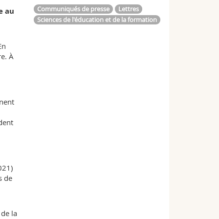
Communiqués de presse
Lettres
e au
Sciences de l'éducation et de la formation
En
re. À
nnent
dent
021)
s de
 de la