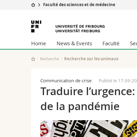
Faculté des sciences et de médecine
Université
Facultés
Université
Etudes
Théologie
de
Campus
Droit
Home
News & Events
Faculté
Se
Recherche
Sciences é
Fribourg
Université
Lettres et
Formation continue
Sciences de
Recherche
Recherche sur les animaux
Sciences e
Interfacult
Communication de crise
Publié le 17.09.2
Traduire l’urgence:
de la pandémie