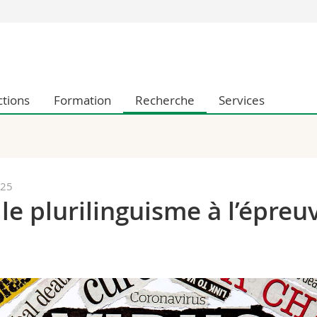
Vous êtes
Futurs étudia
Etudiants
ctions
Formation
Recherche
Services
conomiques et sociales et management
Médias
 sciences humaines
Chercheurs
 l'éducation et de la formation
Collaborateu
t médecine
Doctorants
aire
025
 le plurilinguisme à l’épreu