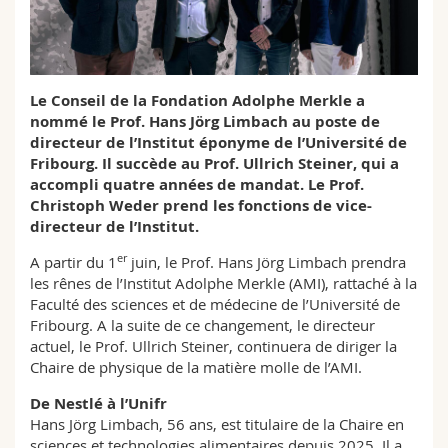
Sciences et médecine
Collaborateurs
Webmail
Interfacultaire
Doctorants
Programme des cours
Le Conseil de la Fondation Adolphe Merkle a
nommé le Prof. Hans Jörg Limbach au poste de
MyUnifr
directeur de l’Institut éponyme de l’Université de
Fribourg. Il succède au Prof. Ullrich Steiner, qui a
accompli quatre années de mandat. Le Prof.
Christoph Weder prend les fonctions de vice-
directeur de l’Institut.
er
A partir du 1
juin, le Prof. Hans Jörg Limbach prendra
les rênes de l’Institut Adolphe Merkle (AMI), rattaché à la
Faculté des sciences et de médecine de l’Université de
Fribourg. A la suite de ce changement, le directeur
actuel, le Prof. Ullrich Steiner, continuera de diriger la
Chaire de physique de la matière molle de l’AMI.
De Nestlé à l’Unifr
Hans Jörg Limbach, 56 ans, est titulaire de la Chaire en
sciences et technologies alimentaires depuis 2025. Il a