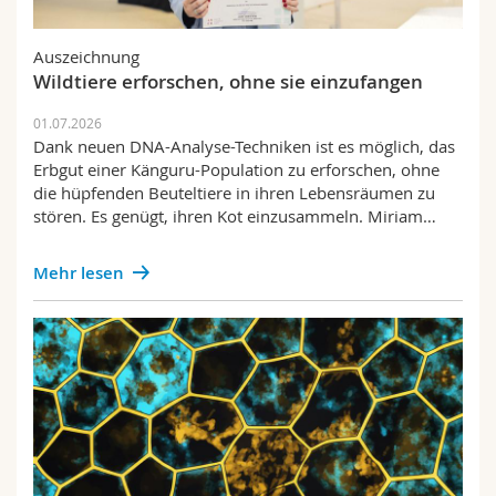
Math.-Nat. und Med. Fak.
Mitarbeitende
Webmail
Auszeichnung
Interfakultär
Doktorierende
Vorlesungsverzeichnis
Wildtiere erforschen, ohne sie einzufangen
01.07.2026
MyUnifr
Dank neuen DNA-Analyse-Techniken ist es möglich, das
Erbgut einer Känguru-Population zu erforschen, ohne
die hüpfenden Beuteltiere in ihren Lebensräumen zu
stören. Es genügt, ihren Kot einzusammeln. Miriam…
Mehr lesen