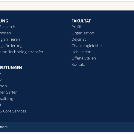
HUNG
FAKULTÄT
 Research
Profil
rInnen
Organisation
g an Tieren
Dekanat
ngsförderung
Chancengleichheit
 und Technologietransfer
Habilitation
Offene Stellen
Kontakt
LEISTUNGEN
k
tz
Shop
her Garten
waltung
t
s & Core Services
mmern