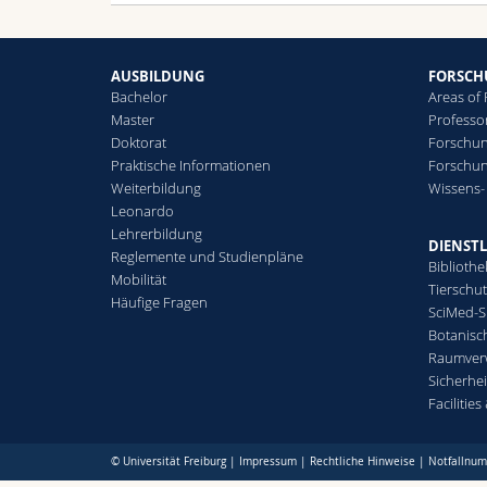
AUSBILDUNG
FORSC
Bachelor
Areas of
Master
Professo
Doktorat
Forschun
Praktische Informationen
Forschu
Weiterbildung
Wissens-
Leonardo
Lehrerbildung
DIENST
Reglemente und Studienpläne
Bibliothe
Mobilität
Tierschu
Häufige Fragen
SciMed-
Botanisc
Raumver
Sicherhei
Facilitie
© Universität Freiburg |
Impressum
|
Rechtliche Hinweise
|
Notfallnu