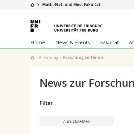
Math.-Nat. und Med. Fakultät
Universität
Fakultäten
Universität
Studium
Theologische Fa
Freiburg
Campus
Rechtswissensch
Home
News & Events
Fakultät
A
Forschung
Wirtschafts- un
Universität
Philosophische 
Weiterbildung
Fak. für Erzieh
Forschung
Forschung an Tieren
Math.-Nat. und
Interfakultär
News zur Forschun
Filter