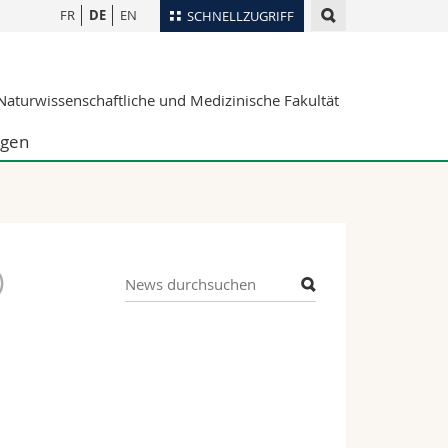
FR
DE
EN
SCHNELLZUGRIFF
für
Personenverzeichnis
aturwissenschaftliche und Medizinische Fakultät
Ortsplan
te
Bibliotheken
ngen
Webmail
Vorlesungsverzeichnis
MyUnifr
)