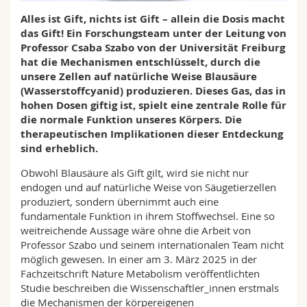
Math.-Nat. und Med. Fak.
Mitarbeitende
Webmail
Alles ist Gift, nichts ist Gift – allein die Dosis macht
das Gift! Ein Forschungsteam unter der Leitung von
Interfakultär
Doktorierende
Professor Csaba Szabo von der Universität Freiburg
Vorlesungsverzeichnis
hat die Mechanismen entschlüsselt, durch die
unsere Zellen auf natürliche Weise Blausäure
MyUnifr
(Wasserstoffcyanid) produzieren. Dieses Gas, das in
hohen Dosen giftig ist, spielt eine zentrale Rolle für
die normale Funktion unseres Körpers. Die
therapeutischen Implikationen dieser Entdeckung
sind erheblich.
Obwohl Blausäure als Gift gilt, wird sie nicht nur
endogen und auf natürliche Weise von Säugetierzellen
produziert, sondern übernimmt auch eine
fundamentale Funktion in ihrem Stoffwechsel. Eine so
weitreichende Aussage wäre ohne die Arbeit von
Professor Szabo und seinem internationalen Team nicht
möglich gewesen. In einer am 3. März 2025 in der
Fachzeitschrift Nature Metabolism veröffentlichten
Studie beschreiben die Wissenschaftler_innen erstmals
die Mechanismen der körpereigenen