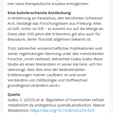
hier neue therapeutische Ansätze ermöglichen.
Eine bahnbrechende Entdeckung
In Anlehnung an Paracelsus, den berühmten Schweizer
Arzt, bestätigt das Forschungsteam aus Freiburg: Alles
ist Gift, nichts ist Gift – es kommt nur auf die Menge an.
Diese über 500 Jahre alte Erkenntnis gilt also auch für
Blausäure, deren Toxizität allgemein bekannt ist.
Trotz zahlreicher wissenschaftlicher Publikationen und
seiner regelmässigen Nennung unter den meistzitierten
Forscher_innen weltweit, betrachtet Csaba Szabo diese
Studie als einen Meilenstein in seiner Karriere: «Ich bin
überzeugt, dass dies eine der bedeutendsten
Entdeckungen meiner Laufbahn ist und unser
Verständnis von Zellbiologie und Stoffwechsel
grundlegend verändern wird.»
Quelle
Szabo, C. (2025) et al.
Regulation of mammalian cellular
metabolism by endogenous cyanide production
.
Nature
Metabolism
.
https://doi.org/10.1038/s42255-025-