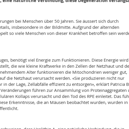
A, eine natürliche Verbindung, diese Degeneration verlang
rungen bei Menschen über 50 Jahren. Sie äussert sich durch
ils, insbesondere in der Bildmitte. Aufgrund der alternden
pelt so viele Menschen von dieser Krankheit betroffen sein werd
uges, benötigt viel Energie zum Funktionieren. Diese Energie wird
tellt, die wie kleine Kraftwerke in den Zellen der Netzhaut und d
zunehmendem Alter funktionieren die Mitochondrien weniger gut,
auf die Netzhaut verursacht werden. «Sie produzieren nicht nur
n der Lage, Zellabfälle effizient zu entsorgen», erklärt Patricia 
ese Veränderungen führen zur Ansammlung von Proteinaggregaten
ulären Kollaps verursacht und den Tod des RPE einleitet. Das füh
Diese Erkenntnisse, die an Mäusen beobachtet wurden, wurden in
fentlicht.