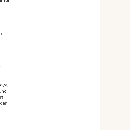
samen
en
es
Boya,
 und
rt
 der