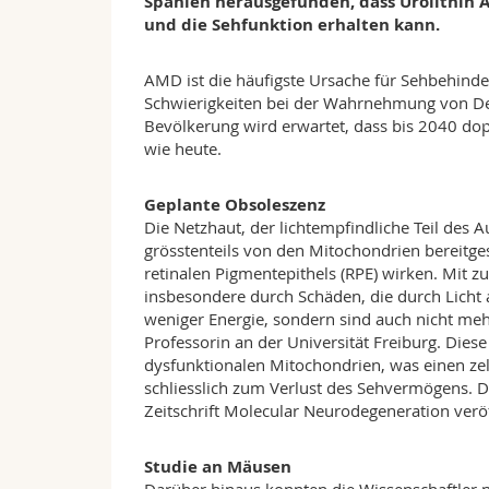
Spanien herausgefunden, dass Urolithin 
und die Sehfunktion erhalten kann.
AMD ist die häufigste Ursache für Sehbehinde
Schwierigkeiten bei der Wahrnehmung von Deta
Bevölkerung wird erwartet, dass bis 2040 dop
wie heute.
Geplante Obsoleszenz
Die Netzhaut, der lichtempfindliche Teil des A
grösstenteils von den Mitochondrien bereitges
retinalen Pigmentepithels (RPE) wirken. Mit 
insbesondere durch Schäden, die durch Licht 
weniger Energie, sondern sind auch nicht mehr i
Professorin an der Universität Freiburg. Di
dysfunktionalen Mitochondrien, was einen zell
schliesslich zum Verlust des Sehvermögens. 
Zeitschrift Molecular Neurodegeneration veröf
Studie an Mäusen