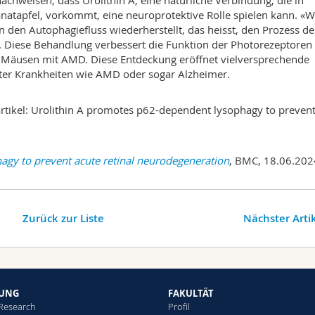
chweisen, dass Urolithin A, eine natürliche Verbindung, die in
atapfel, vorkommt, eine neuroprotektive Rolle spielen kann. «W
n den Autophagiefluss wiederherstellt, das heisst, den Prozess de
ya. Diese Behandlung verbessert die Funktion der Photorezeptoren
 Mäusen mit AMD. Diese Entdeckung eröffnet vielversprechende
gter Krankheiten wie AMD oder sogar Alzheimer.
artikel: Urolithin A promotes p62-dependent lysophagy to preven
agy to prevent acute retinal neurodegeneration
, BMC, 18.06.202
Zurück zur Liste
Nächster Arti
HUNG
FAKULTÄT
 Research
Profil