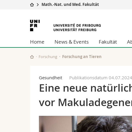
Math.-Nat. und Med. Fakultät
Universität
Fakultäten
Universität
Studium
Theologische Fa
Freiburg
Campus
Rechtswissensch
Home
News & Events
Fakultät
A
Forschung
Wirtschafts- un
Universität
Philosophische 
Weiterbildung
Fak. für Erzieh
Forschung
Forschung an Tieren
Math.-Nat. und
Interfakultär
Gesundheit
Publikationsdatum 04.07.202
Eine neue natürli
vor Makuladegene