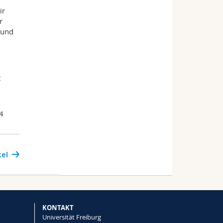
ir
r
 und
t
4
kel
KONTAKT
Universität Freiburg