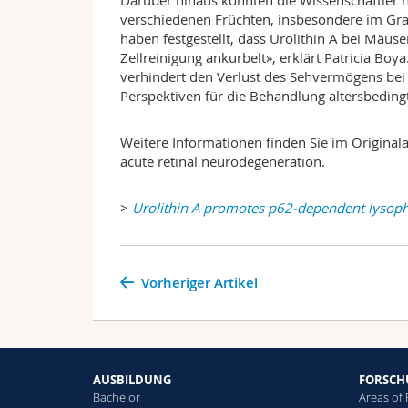
Darüber hinaus konnten die Wissenschaftler na
verschiedenen Früchten, insbesondere im Gran
haben festgestellt, dass Urolithin A bei Mäuse
Zellreinigung ankurbelt», erklärt Patricia Bo
verhindert den Verlust des Sehvermögens bei
Perspektiven für die Behandlung altersbedin
Weitere Informationen finden Sie im Original
acute retinal neurodegeneration.
>
Urolithin A promotes p62-dependent lysoph
Vorheriger Artikel
AUSBILDUNG
FORSC
Bachelor
Areas of