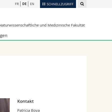
FR
DE
EN
SCHNELLZUGRIFF
für
Personenverzeichnis
aturwissenschaftliche und Medizinische Fakultät
Ortsplan
te
Bibliotheken
ngen
Webmail
Vorlesungsverzeichnis
MyUnifr
Kontakt
Patricia Boya