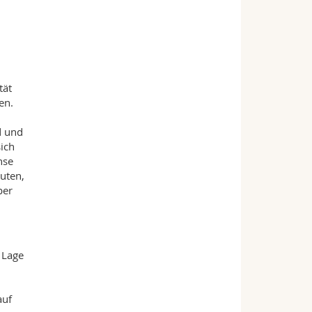
tät
en.
d und
sich
hse
uten,
per
 Lage
auf