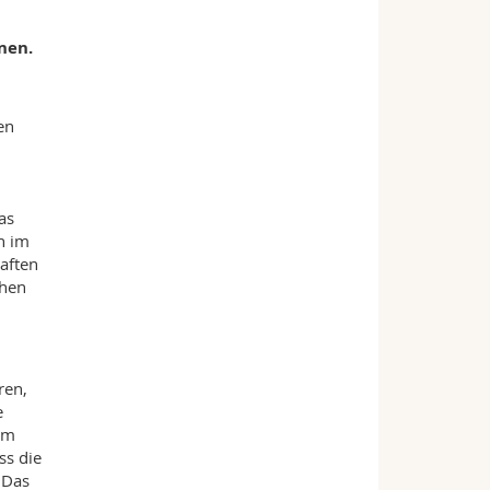
nen.
en
d
as
h im
aften
chen
ren,
e
am
ss die
 Das