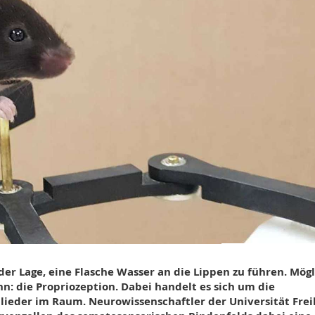
n der Lage, eine Flasche Wasser an die Lippen zu führen. Mög
nn: die Propriozeption. Dabei handelt es sich um die
ieder im Raum. Neurowissenschaftler der Universität Frei