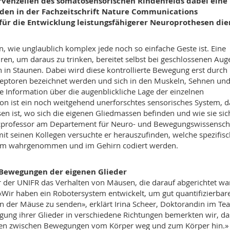
venzellen des somatosensorischen Rindenfelds dabei eine
urden in der Fachzeitschrift Nature Communications
für die Entwicklung leistungsfähigerer Neuroprothesen die
nn, wie unglaublich komplex jede noch so einfache Geste ist. Eine
ren, um daraus zu trinken, bereitet selbst bei geschlossenen Aug
 in Staunen. Dabei wird diese kontrollierte Bewegung erst durch
ezeptoren bezeichnet werden und sich in den Muskeln, Sehnen un
 Information über die augenblickliche Lage der einzelnen
ion ist ein noch weitgehend unerforschtes sensorisches System, d
n ist, wo sich die eigenen Gliedmassen befinden und wie sie sic
nzprofessor am Departement für Neuro- und Bewegungswissensch
it seinen Kollegen versuchte er herauszufinden, welche spezifis
stem wahrgenommen und im Gehirn codiert werden.
e Bewegungen der eigenen Glieder
 der UNIFR das Verhalten von Mäusen, die darauf abgerichtet wa
ir haben ein Robotersystem entwickelt, um gut quantifizierbar
n der Mäuse zu senden», erklärt Irina Scheer, Doktorandin im Te
ung ihrer Glieder in verschiedene Richtungen bemerkten wir, da
ffen zwischen Bewegungen vom Körper weg und zum Körper hin.»