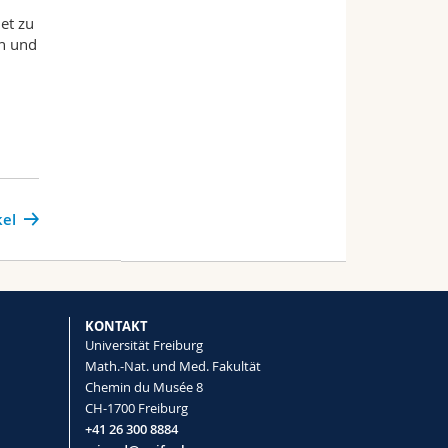
n
et zu
en und
kel
KONTAKT
Universität Freiburg
Math.-Nat. und Med. Fakultät
Chemin du Musée 8
CH-1700 Freiburg
+41 26 300 8884