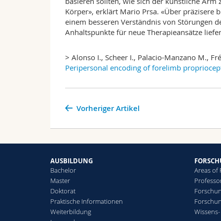
basieren sollten, wie sich der künstliche Ar
Körper», erklärt Mario Prsa. «Über präzisere
einem besseren Verständnis von Störungen de
Anhaltspunkte für neue Therapieansätze liefer
> Alonso I., Scheer I., Palacio-Manzano M., Fré
Peripersonal encoding of forelimb proprioce
Vorheriger Artikel
AUSBILDUNG
FORSC
Bachelor
Areas of
Master
Professo
Doktorat
Forschun
Praktische Informationen
Forschu
Weiterbildung
Wissens-