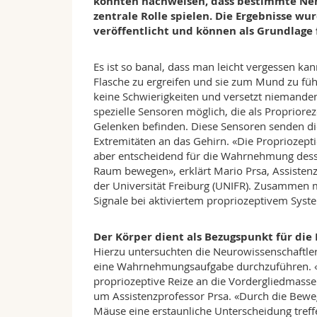
konnten nachweisen, dass bestimmte Ner
zentrale Rolle spielen. Die Ergebnisse w
veröffentlicht und können als Grundlage 
Es ist so banal, dass man leicht vergessen ka
Flasche zu ergreifen und sie zum Mund zu füh
keine Schwierigkeiten und versetzt niemanden
spezielle Sensoren möglich, die als Proprior
Gelenken befinden. Diese Sensoren senden die
Extremitäten an das Gehirn. «Die Propriozept
aber entscheidend für die Wahrnehmung desse
Raum bewegen», erklärt Mario Prsa, Assiste
der Universität Freiburg (UNIFR). Zusammen m
Signale bei aktiviertem propriozeptivem Sy
Der Körper dient als Bezugspunkt für di
Hierzu untersuchten die Neurowissenschaftler
eine Wahrnehmungsaufgabe durchzuführen. «W
propriozeptive Reize an die Vordergliedmasse
um Assistenzprofessor Prsa. «Durch die Beweg
Mäuse eine erstaunliche Unterscheidung tre