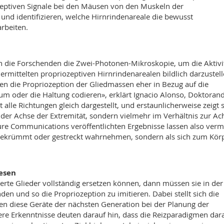
eptiven Signale bei den Mäusen von den Muskeln der
und identifizieren, welche Hirnrindenareale die bewusst
rbeiten.
n die Forschenden die Zwei-Photonen-Mikroskopie, um die Aktivi
rmittelten propriozeptiven Hirnrindenarealen bildlich darzustell
en die Propriozeption der Gliedmassen eher in Bezug auf die
um oder die Haltung codieren», erklärt Ignacio Alonso, Doktoran
 alle Richtungen gleich dargestellt, und erstaunlicherweise zeigt 
g der Achse der Extremität, sondern vielmehr im Verhältnis zur Ac
ture Communications veröffentlichten Ergebnisse lassen also verm
s gekrümmt oder gestreckt wahrnehmen, sondern als sich zum Kör
hesen
rte Glieder vollständig ersetzen können, dann müssen sie in der
den und so die Propriozeption zu imitieren. Dabei stellt sich die
en diese Geräte der nächsten Generation bei der Planung der
re Erkenntnisse deuten darauf hin, dass die Reizparadigmen dar