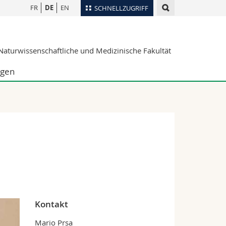
FR
DE
EN
SCHNELLZUGRIFF
für
Personenverzeichnis
aturwissenschaftliche und Medizinische Fakultät
Ortsplan
te
Bibliotheken
ngen
Webmail
Vorlesungsverzeichnis
MyUnifr
Kontakt
Mario Prsa