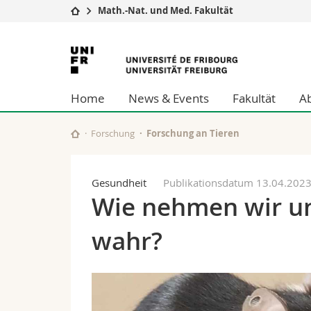
Math.-Nat. und Med. Fakultät
Universität
Fakultäten
Universität
Studium
Theologische Fa
Freiburg
Campus
Rechtswissensch
Home
News & Events
Fakultät
A
Forschung
Wirtschafts- un
Universität
Philosophische 
Weiterbildung
Fak. für Erzieh
Forschung
Forschung an Tieren
Math.-Nat. und
Interfakultär
Gesundheit
Publikationsdatum 13.04.202
Wie nehmen wir u
wahr?