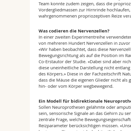
Team konnte zudem zeigen, dass die proprioz
Vordergliedmassen zur Hirnrinde hochlaufen, 
wahrgenommenen propriozeptiven Reize vera
Was codieren die Nervenzellen?
In einer zweiten Experimentreihe verwendete
von mehreren Hundert Nervenzellen in zuvor e
«Wir haben beobachtet, dass diese Nervenzell
Bewegungsrichtung als auf die Position im Ra
Co-Erstautor der Studie. «Dabei sind aber nicht
diese uneinheitliche Darstellung nicht entlan
des Körpers.» Diese in der Fachzeitschrift Na
dass die Mäuse die eigenen Glieder nicht al
hin- oder vom Körper wegbewegend.
Ein Modell für bidirektionale Neuroprot
Sollen Neuroprothesen gelähmte oder amputie
sein, sensorische Signale an das Gehirn zu sen
zentrale Frage, welche Bewegungseigenschaft
Reizparameter berücksichtigen müssen. «Unse