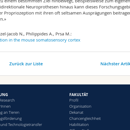
m zu einem bestimmten Ziel hinbewegt, beispielsweise zum eigene
 bidirektionale Neuroprothesen hinaus kann dieses Forschungsgebi
r Propriozeption mit ihren oft seltsamen Ausprägungen beitrag
n.»
zel-Jacob N., Philippides A., Prsa M.:
ption in the mouse somatosensory cortex
Zurück zur Liste
Nächster Arti
HUNG
FAKULTÄT
 Research
Profil
rInnen
Organisation
g an Tieren
Dekanat
ngsförderung
Chancengleichheit
 und Technologietransfer
Habilitation