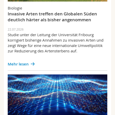
Math.-Nat. und Med. Fak.
Mitarbeitende
Webmail
Biologie
Invasive Arten treffen den Globalen Süden
Interfakultär
Doktorierende
Vorlesungsverzeichnis
deutlich härter als bisher angenommen
22.07.2026
MyUnifr
Studie unter der Leitung der Universität Fribourg
korrigiert bisherige Annahmen zu invasiven Arten und
zeigt Wege für eine neue internationale Umweltpolitik
zur Reduzierung des Artensterbens auf.
Mehr lesen