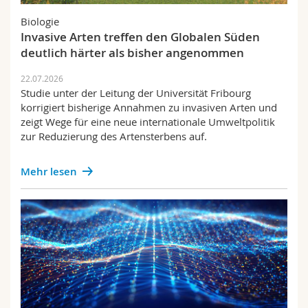
Math.-Nat. und Med. Fak.
Mitarbeitende
Webmail
Biologie
Invasive Arten treffen den Globalen Süden
Interfakultär
Doktorierende
Vorlesungsverzeichnis
deutlich härter als bisher angenommen
22.07.2026
MyUnifr
Studie unter der Leitung der Universität Fribourg
korrigiert bisherige Annahmen zu invasiven Arten und
zeigt Wege für eine neue internationale Umweltpolitik
zur Reduzierung des Artensterbens auf.
Mehr lesen