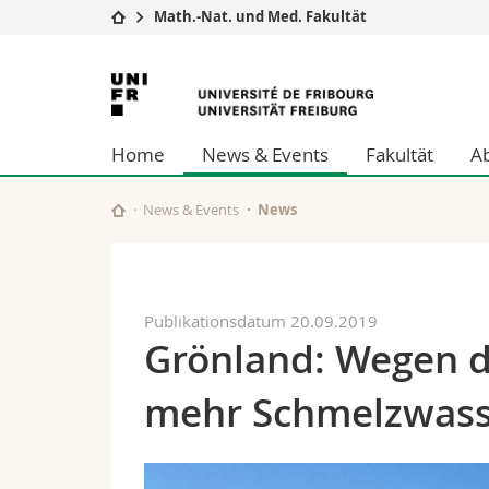
Math.-Nat. und Med. Fakultät
Universität
Fakultäten
Universität
Studium
Theologische Fa
Freiburg
Campus
Rechtswissensch
Home
News & Events
Fakultät
A
Forschung
Wirtschafts- un
Universität
Philosophische 
Weiterbildung
Fak. für Erzieh
News & Events
News
Math.-Nat. und
Interfakultär
Publikationsdatum 20.09.2019
Grönland: Wegen d
mehr Schmelzwass