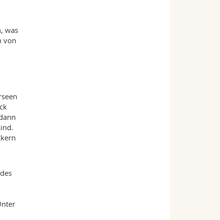
, was
m von
erseen
ck
 dann
ind.
ckern
 des
Unter