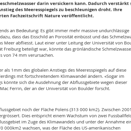
eeschmelzwasser darin versickern kann. Dadurch verstärkt 
Anstieg des Meeresspiegels zu beschleunigen droht. Ihre
n Fachzeitschrift Nature veröffentlicht.
nds an Bedeutung: Es gibt immer mehr massive undurchlässige
t dazu, dass das Eisschild an Porosität einbüsst und das Schmelzw
s Meer abfliesst. Laut einer unter Leitung der Universität von Bo
ät Freiburg beteiligt war, könnte das grönländische Schmelzwasse
els von 74 mm verursachen.
er als 1mm des globalen Anstiegs des Meeresspiegels auf diese
allerdings mit fortschreitendem Klimawandel ändern. «Sogar im
gs könnte sich die Ausdehnung der Abflussgebiete wegen dieser
Mac Ferrin, der an der Universität von Boulder forscht.
flussgebiet noch der Fläche Polens (313 000 km2). Zwischen 200
rgrössert. Dies entspricht einem Wachstum von zwei Fussballfel
flussgebiet im Zuge des Klimawandels und unter der Annahme ei
70 000km2 wachsen, was der Fläche des US-amerikanischen