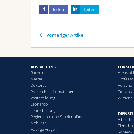
Teilen
Teilen
Vorheriger Artikel
AUSBILDUNG
FORSC
Bachelor
Areas of
Master
Professo
Doktorat
Forschun
Praktische Informationen
Forschu
Weiterbildung
Wissens-
Leonardo
Lehrerbildung
DIENST
Reglemente und Studienpläne
Bibliothe
Mobilität
Tierschu
Häufige Fragen
SciMed-