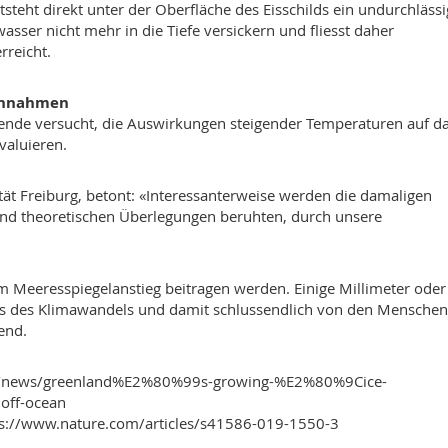
eht direkt unter der Oberfläche des Eisschilds ein undurchlässi
sser nicht mehr in die Tiefe versickern und fliesst daher
rreicht.
 Annahmen
hende versucht, die Auswirkungen steigender Temperaturen auf d
valuieren.
ät Freiburg, betont: «Interessanterweise werden die damaligen
d theoretischen Überlegungen beruhten, durch unsere
zum Meeresspiegelanstieg beitragen werden. Einige Millimeter oder
s des Klimawandels und damit schlussendlich von den Menschen
end.
edu/news/greenland%E2%80%99s-growing-%E2%80%9Cice-
off-ocean
s://www.nature.com/articles/s41586-019-1550-3