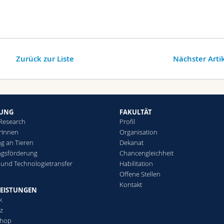
Zurück zur Liste
Nächster Arti
HUNG
FAKULTÄT
 Research
Profil
rInnen
Organisation
g an Tieren
Dekanat
ngsförderung
Chancengleichheit
 und Technologietransfer
Habilitation
Offene Stellen
Kontakt
LEISTUNGEN
k
tz
Shop