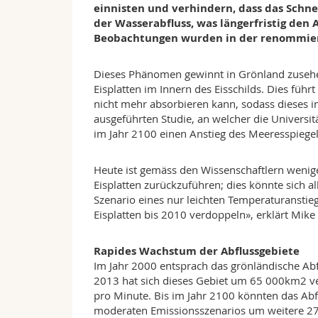
einnisten und verhindern, dass das Schn
der Wasserabfluss, was längerfristig den 
Beobachtungen wurden in der renommierte
Dieses Phänomen gewinnt in Grönland zusehe
Eisplatten im Innern des Eisschilds. Dies führ
nicht mehr absorbieren kann, sodass dieses in
ausgeführten Studie, an welcher die Universit
im Jahr 2100 einen Anstieg des Meeresspieg
Heute ist gemäss den Wissenschaftlern wenig
Eisplatten zurückzuführen; dies könnte sich 
Szenario eines nur leichten Temperaturanstie
Eisplatten bis 2010 verdoppeln», erklärt Mike 
Rapides Wachstum der Abflussgebiete
Im Jahr 2000 entsprach das grönländische Ab
2013 hat sich dieses Gebiet um 65 000km2 ve
pro Minute. Bis im Jahr 2100 könnten das Ab
moderaten Emissionsszenarios um weitere 2