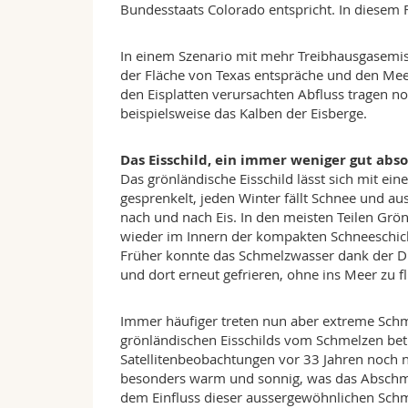
Bundesstaats Colorado entspricht. In diesem
In einem Szenario mit mehr Treibhausgasemi
der Fläche von Texas entspräche und den Me
den Eisplatten verursachten Abfluss tragen n
beispielsweise das Kalben der Eisberge.
Das Eisschild, ein immer weniger gut a
Das grönländische Eisschild lässt sich mit ei
gesprenkelt, jeden Winter fällt Schnee und au
nach und nach Eis. In den meisten Teilen Grö
wieder im Innern der kompakten Schneeschicht
Früher konnte das Schmelzwasser dank der Dur
und dort erneut gefrieren, ohne ins Meer zu fl
Immer häufiger treten nun aber extreme Schm
grönländischen Eisschilds vom Schmelzen betr
Satellitenbeobachtungen vor 33 Jahren noch n
besonders warm und sonnig, was das Abschmel
dem Einfluss dieser aussergewöhnlichen Schmel