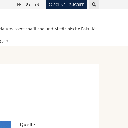
FR
DE
EN
SCHNELLZUGRIFF
für
Personenverzeichnis
aturwissenschaftliche und Medizinische Fakultät
Ortsplan
te
Bibliotheken
ngen
Webmail
Vorlesungsverzeichnis
MyUnifr
Quelle