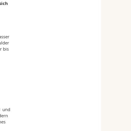
sich
asser
ulder
r bis
1 und
dern
nes