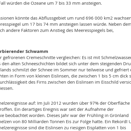
 Fall würden die Ozeane um 7 bis 33 mm ansteigen.
ssionen könnte das Abflussgebiet um rund 696 000 km2 wachsen
eresspiegel um 17 bis 74 mm ansteigen lassen würde. Neben de
och andere Faktoren zum Anstieg des Meeresspiegels bei,
bsorbierender Schwamm
ner gefrorenen Cremeschnitte vergleichen: Es ist mit Schmelzwass
s den alten Schneeschichten bildet sich unter dem steigenden Dru
nlands schmilzt der Schnee im Sommer nur teilweise und gefriert
en in Form von kleinen Eislinsen, die zwischen 1 bis 5 cm dick s
chlässigkeit des Firns zwischen den Eislinsen im Eisschild versi
iessen.
elzereignisse auf: Im Juli 2012 wurden über 97% der Oberfläche
offen. Ein derartiges Ereignis war seit der Aufnahme der
ie beobachtet worden. Dieses Jahr war der Frühling in Grönland
zen von 80 Milliarden Tonnen Eis zur Folge hatte. Ein Rekord! 
zereignisse sind die Eislinsen zu riesigen Eisplatten von 1 bis