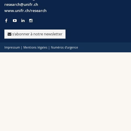
Sciences et médecine
Collaborateurs
Webmail
research@unifr.ch
www.unifr.ch/research
Politiques
Interfacultaire
Doctorants
Programme des cours
Soutien
s'abonner à notre newsletter
Unifr
MyUnifr
Impressum
|
Mentions légales
|
Numéros d'urgence