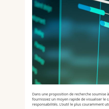
Dans une proposition de recherche soumise à
fournissiez un moyen rapide de visualiser le ca
responsabilités. L'outil le plus couramment uti