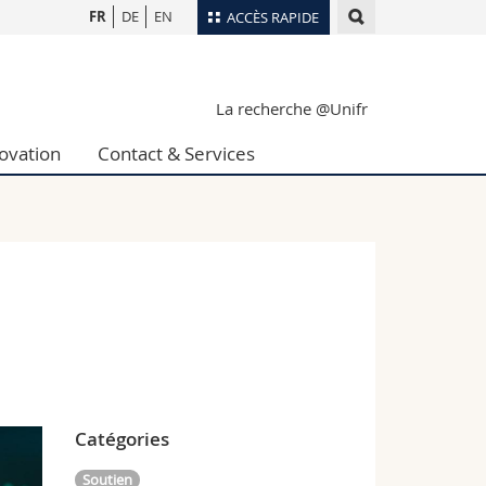
FR
DE
EN
ACCÈS RAPIDE
Annuaire du personnel
La recherche @Unifr
Plan d'accès
nts
Bibliothèques
ovation
Contact & Services
Webmail
rs
Programme des cours
MyUnifr
Catégories
Soutien