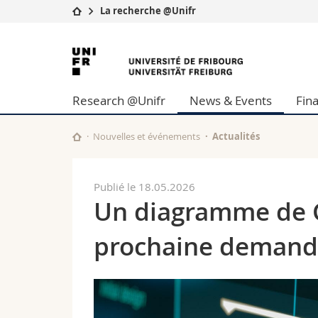
La recherche @Unifr
Université
Facultés
Université
Etudes
Théologie
de
Campus
Droit
Research @Unifr
News & Events
Fin
Recherche
Sciences é
Fribourg
Université
Lettres et
Formation continue
Sciences de
Nouvelles et événements
Actualités
Sciences e
Interfacult
Publié le 18.05.2026
Un diagramme de Ga
prochaine demand