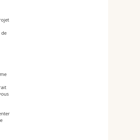
rojet
e de
isme
ait
vous
enter
ue