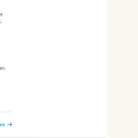
et
,
.
ir,
ant