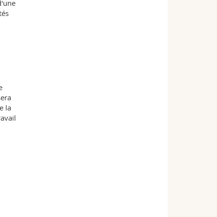
d'une
tés
e
sera
e la
avail