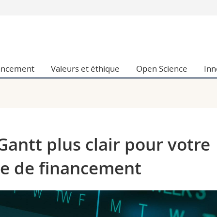
Vous êtes
Futurs étudia
Etudiants
ancement
Valeurs et éthique
Open Science
Inn
conomiques et sociales et management
Médias
 sciences humaines
Chercheurs
 l'éducation et de la formation
Collaborateu
t médecine
Doctorants
aire
ntt plus clair pour votre
e de financement