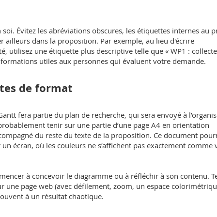
me
i. Évitez les abréviations obscures, les étiquettes internes au p
r ailleurs dans la proposition. Par exemple, au lieu d'écrire
utilisez une étiquette plus descriptive telle que « WP1 : collect
nformations utiles aux personnes qui évaluent votre demande.
ntes de format
antt fera partie du plan de recherche, qui sera envoyé à l’organ
probablement tenir sur une partie d’une page A4 en orientation
ccompagné du reste du texte de la proposition. Ce document pourr
r un écran, où les couleurs ne s’affichent pas exactement comme 
mmencer à concevoir le diagramme ou à réfléchir à son contenu. T
ur une page web (avec défilement, zoom, un espace colorimétriq
souvent à un résultat chaotique.