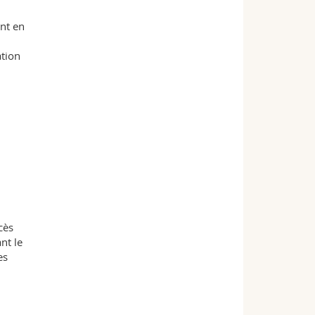
nt en
ation
cès
nt le
es