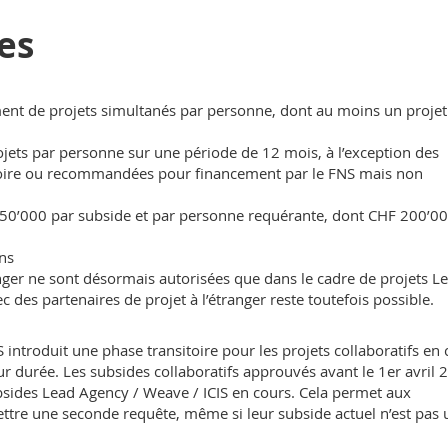
es
t de projets simultanés par personne, dont au moins un projet
ets par personne sur une période de 12 mois, à l’exception des
éatoire ou recommandées pour financement par le FNS mais non
’000 par subside et par personne requérante, dont CHF 200’00
ns
nger ne sont désormais autorisées que dans le cadre de projets L
 des partenaires de projet à l’étranger reste toutefois possible.
 introduit une phase transitoire pour les projets collaboratifs en
eur durée. Les subsides collaboratifs approuvés avant le 1er avril 
bsides Lead Agency / Weave / ICIS en cours. Cela permet aux
mettre une seconde requête, même si leur subside actuel n’est pas 