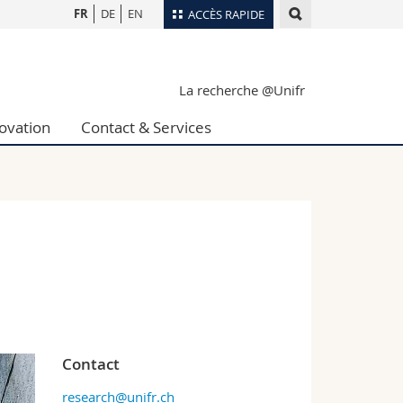
FR
DE
EN
ACCÈS RAPIDE
Annuaire du personnel
La recherche @Unifr
Plan d'accès
nts
Bibliothèques
ovation
Contact & Services
Webmail
rs
Programme des cours
MyUnifr
Contact
research@unifr.ch