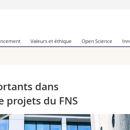
Vous êtes
Futurs étudia
Etudiants
ancement
Valeurs et éthique
Open Science
Inn
conomiques et sociales et management
Médias
 sciences humaines
Chercheurs
 l'éducation et de la formation
Collaborateu
t médecine
Doctorants
aire
rtants dans
e projets du FNS