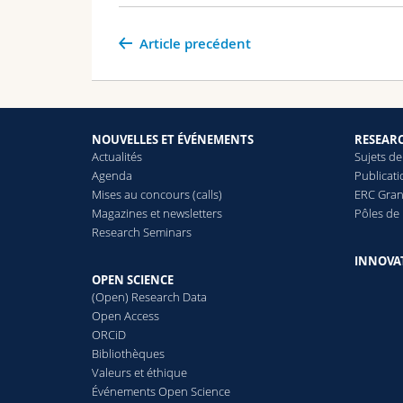
Article precédent
NOUVELLES ET ÉVÉNEMENTS
RESEAR
Actualités
Sujets de
Agenda
Publicat
Mises au concours (calls)
ERC Gran
Magazines et newsletters
Pôles de
Research Seminars
INNOVA
OPEN SCIENCE
(Open) Research Data
Open Access
ORCiD
Bibliothèques
Valeurs et éthique
Événements Open Science