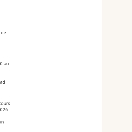
 de
0 au
ead
 cours
2026
un