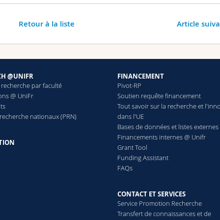
Retour à la liste
Article suiv
CH @UNIFR
FINANCEMENT
 recherche par faculté
Pivot-RP
ions @ UniFr
Soutien requête financement
ts
Tout savoir sur la recherche et l'inn
 recherche nationaux (PRN)
dans l'UE
Bases de données et listes externes
Financements internes @ Unifr
TION
Grant Tool
Funding Assistant
FAQs
CONTACT ET SERVICES
Service Promotion Recherche
Transfert de connaissances et de