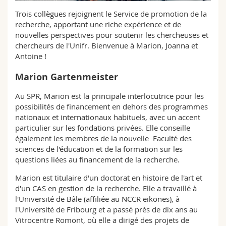
Sciences et médecine
Collaborateurs
Webmail
Trois collègues rejoignent le Service de promotion de la
recherche, apportant une riche expérience et de
Interfacultaire
Doctorants
nouvelles perspectives pour soutenir les chercheuses et
Programme des cours
chercheurs de l'Unifr. Bienvenue à Marion, Joanna et
Antoine !
MyUnifr
Marion Gartenmeister
Au SPR, Marion est la principale interlocutrice pour les
possibilités de financement en dehors des programmes
nationaux et internationaux habituels, avec un accent
particulier sur les fondations privées. Elle conseille
également les membres de la nouvelle Faculté des
sciences de l'éducation et de la formation sur les
questions liées au financement de la recherche.
Marion est titulaire d'un doctorat en histoire de l'art et
d'un CAS en gestion de la recherche. Elle a travaillé à
l'Université de Bâle (affiliée au NCCR eikones), à
l'Université de Fribourg et a passé près de dix ans au
Vitrocentre Romont, où elle a dirigé des projets de