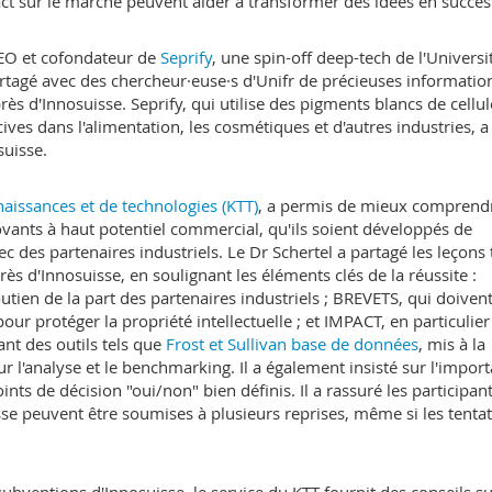
act sur le marché peuvent aider à transformer des idées en succès
CEO et cofondateur de
Seprify
, une spin-off deep-tech de l'Universi
artagé avec des chercheur·euse·s d'Unifr de précieuses informatio
s d'Innosuisse. Seprify, qui utilise des pigments blancs de cellu
ives dans l'alimentation, les cosmétiques et d'autres industries, a
suisse.
naissances et de technologies (KTT)
, a permis de mieux comprend
ovants à haut potentiel commercial, qu'ils soient développés de
des partenaires industriels. Le Dr Schertel a partagé les leçons 
 d'Innosuisse, en soulignant les éléments clés de la réussite :
ien de la part des partenaires industriels ; BREVETS, qui doivent
our protéger la propriété intellectuelle ; et IMPACT, en particulie
nt des outils tels que
Frost et Sullivan base de données
, mis à la
ur l'analyse et le benchmarking. Il a également insisté sur l'impor
ints de décision "oui/non" bien définis. Il a rassuré les participan
e peuvent être soumises à plusieurs reprises, même si les tentat