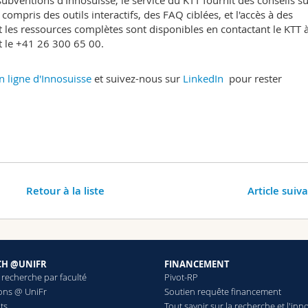
subventions d'Innosuisse, le service du KTT fournit des conseils s
ompris des outils interactifs, des FAQ ciblées, et l'accès à des
t les ressources complètes sont disponibles en contactant le KTT 
 le +41 26 300 65 00.
n ligne d'Innosuisse
et suivez-nous sur
LinkedIn
pour rester
Retour à la liste
Article suiv
CH @UNIFR
FINANCEMENT
 recherche par faculté
Pivot-RP
ions @ UniFr
Soutien requête financement
ts
Tout savoir sur la recherche et l'inn