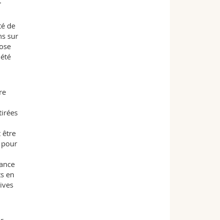
.
té de
ns sur
lose
 été
re
tirées
 être
r pour
tance
ts en
ives