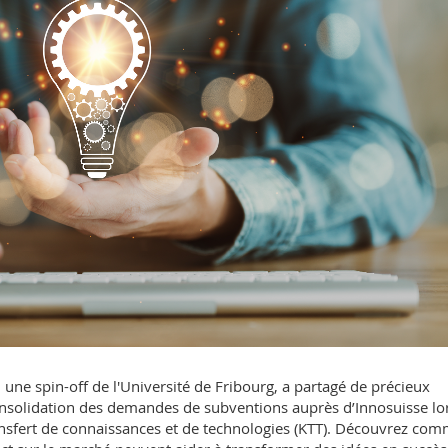
 une spin-off de l'Université de Fribourg, a partagé de précieux
 consolidation des demandes de subventions auprès d’Innosuisse lo
ansfert de connaissances et de technologies (KTT). Découvrez co