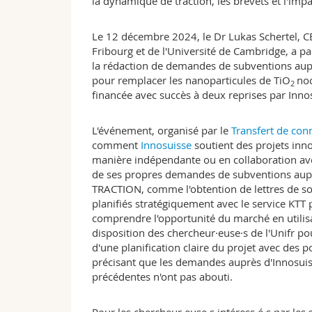
la dynamique de traction, les brevets et l'imp
Le 12 décembre 2024, le Dr Lukas Schertel, 
Fribourg et de l'Université de Cambridge, a p
la rédaction de demandes de subventions auprè
pour remplacer les nanoparticules de TiO
noc
2
financée avec succès à deux reprises par Inno
L'événement, organisé par le
Transfert de con
comment
Innosuisse
soutient des projets inn
manière indépendante ou en collaboration avec 
de ses propres demandes de subventions auprès
TRACTION, comme l'obtention de lettres de sout
planifiés stratégiquement avec le service KTT p
comprendre l'opportunité du marché en utilisa
disposition des chercheur·euse·s de l'Unifr po
d'une planification claire du projet avec des po
précisant que les demandes auprès d'Innosuiss
précédentes n'ont pas abouti.