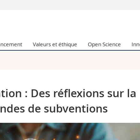
Vous êtes
Futurs étudia
Etudiants
ancement
Valeurs et éthique
Open Science
Inn
conomiques et sociales et management
Médias
 sciences humaines
Chercheurs
 l'éducation et de la formation
Collaborateu
t médecine
Doctorants
aire
ion : Des réflexions sur la
ndes de subventions