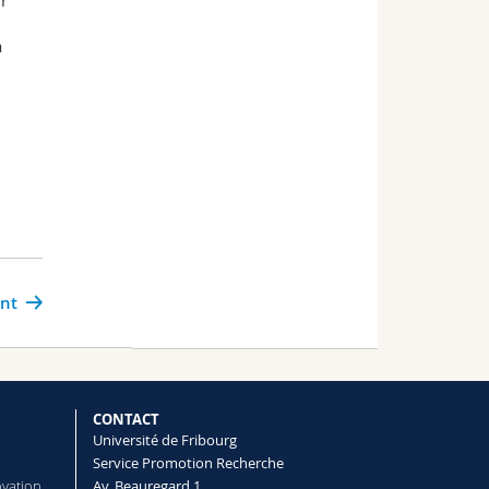
ur
à
ant
CONTACT
Université de Fribourg
Service Promotion Recherche
ovation
Av. Beauregard 1