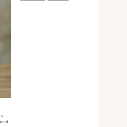
rs
mment