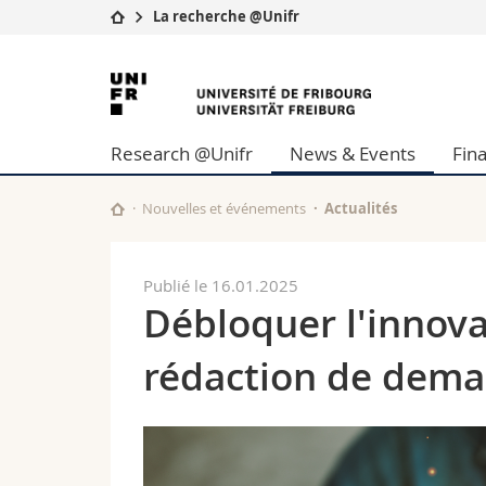
La recherche @Unifr
Université
Facultés
Université
Etudes
Théologie
de
Campus
Droit
Research @Unifr
News & Events
Fin
Recherche
Sciences é
Fribourg
Université
Lettres et
Formation continue
Sciences de
Nouvelles et événements
Actualités
Sciences e
Interfacult
Publié le 16.01.2025
Débloquer l'innovat
rédaction de dema