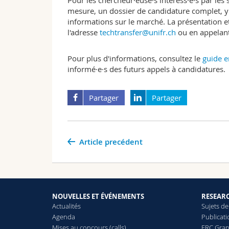
Pour les chercheur·euse·s intéress·é·s par les 
mesure, un dossier de candidature complet, y c
informations sur le marché. La présentation e
l'adresse
techtransfer@unifr.ch
ou en appelant
Pour plus d'informations, consultez le
guide e
informé·e·s des futurs appels à candidatures.
Partager
Partager
Article precédent
NOUVELLES ET ÉVÉNEMENTS
RESEAR
Actualités
Sujets de
Agenda
Publicat
Mises au concours (calls)
ERC Gran