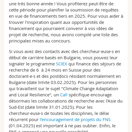
une très bonne année ! Vous profiterez peut-être de
Sciences et médecine
Collaborateurs
Webmail
cette période pour planifier la soumission de requêtes
en vue de financements tiers en 2025. Pour vous aider à
Interfacultaire
Doctorants
Programme des cours
trouver l'inspiration quant aux opportunités de
financement qui pourraient convenir à vos idées de
projet de recherche, nous avons compilé une liste des
MyUnifr
principales mises au concours.
Si vous avez des contacts avec des chercheur·euse·s en
début de carrière basés en Bulgarie, vous pouvez leur
signaler le programme
SCIEX
qui finance des séjours de
recherche de 6 à 24 mois en Suisse pour des
doctorant·e·s et des postdocs résidant normalement en
Bulgarie (date limite 03.02.2025). Pour les personnes
qui travaillent sur le sujet "Climate Change Adaptation
and Local Resilience", un
Call
spécifique encourage
désormais les collaborations de recherche avec l'Asie du
Sud-Est (date limite 31.01.2025). Pour les
chercheur·euse·s de toutes les disciplines, le délai
récurrent pour
l'encouragement de projets du FNS
(01.04.2025) est important à ne pas oublier. Enfin, le
FNS a annoncé une nouvelle possibilité