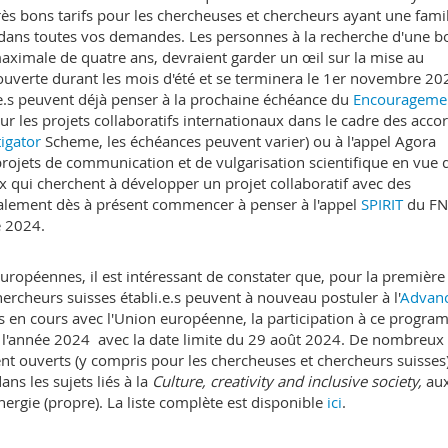
ès bons tarifs pour les chercheuses et chercheurs ayant une famil
r dans toutes vos demandes. Les personnes à la recherche d'une b
aximale de quatre ans, devraient garder un œil sur la mise au
ouverte durant les mois d'été et se terminera le 1er novembre 20
.e.s peuvent déjà penser à la prochaine échéance du
Encourageme
ur les projets collaboratifs internationaux dans le cadre des acco
tigator
Scheme, les échéances peuvent varier) ou à l'appel Agora
projets de communication et de vulgarisation scientifique en vue 
ux qui cherchent à développer un projet collaboratif avec des
galement dès à présent commencer à penser à l'appel
SPIRIT
du FN
e 2024.
ropéennes, il est intéressant de constater que, pour la première 
ercheurs suisses établi.e.s peuvent à nouveau postuler à l'
Advan
s en cours avec l'Union européenne, la participation à ce progr
r l'année 2024 avec la date limite du 29 août 2024. De nombreux
nt ouverts (y compris pour les chercheuses et chercheurs suisses
ns les sujets liés à la
Culture, creativity and inclusive society,
au
nergie (propre). La liste complète est disponible
ici
.