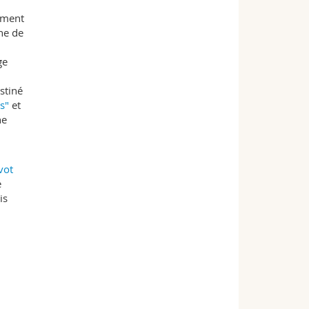
rument
he de
ge
estiné
s"
et
ne
vot
e
is