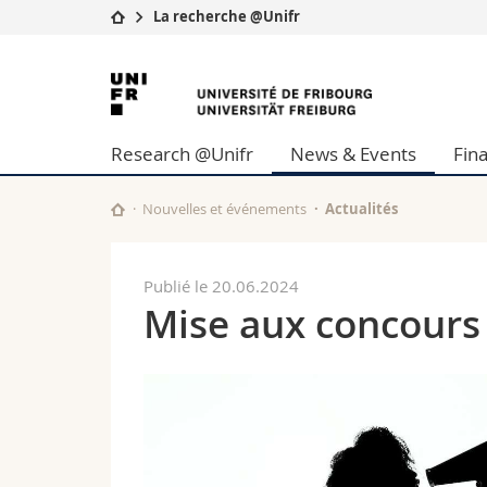
La recherche @Unifr
Université
Facultés
Université
Etudes
Théologie
de
Campus
Droit
Research @Unifr
News & Events
Fin
Recherche
Sciences é
Fribourg
Université
Lettres et
Formation continue
Sciences de
Nouvelles et événements
Actualités
Sciences e
Interfacult
Publié le 20.06.2024
Mise aux concours