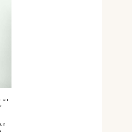
n un
x
 un
u