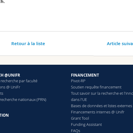
ch.
Retour à la liste
Article suiv
CH @UNIFR
FINANCEMENT
 recherche par faculté
Pivot-RP
ions @ UniFr
Soutien requête financement
ts
Tout savoir sur la recherche et l'inn
 recherche nationaux (PRN)
dans l'UE
Bases de données et listes externes
Financements internes @ Unifr
TION
Grant Tool
Funding Assistant
FAQs