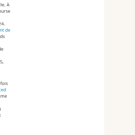
le. À
ourse
24.
nt de
rds
de
S,
fois
ced
amme
)
x