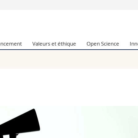
Vous êtes
Futurs étudia
Etudiants
ancement
Valeurs et éthique
Open Science
Inn
conomiques et sociales et management
Médias
 sciences humaines
Chercheurs
 l'éducation et de la formation
Collaborateu
t médecine
Doctorants
aire