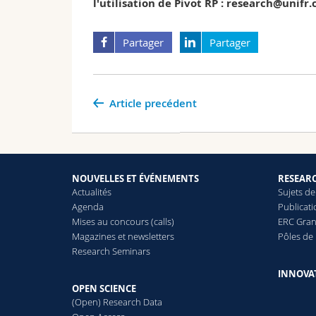
l'utilisation de Pivot RP : research@unifr.
Partager
Partager
Article precédent
NOUVELLES ET ÉVÉNEMENTS
RESEAR
Actualités
Sujets de
Agenda
Publicat
Mises au concours (calls)
ERC Gran
Magazines et newsletters
Pôles de
Research Seminars
INNOVA
OPEN SCIENCE
(Open) Research Data