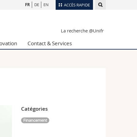
FR
DE
EN
ACCÈS RAPIDE
Annuaire du personnel
La recherche @Unifr
Plan d'accès
nts
Bibliothèques
ovation
Contact & Services
Webmail
rs
Programme des cours
MyUnifr
Catégories
Financement