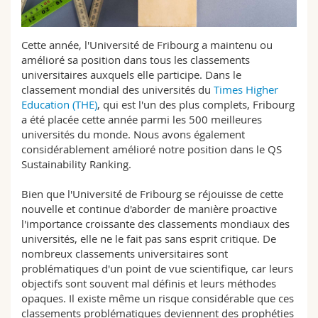
Sciences et médecine
Collaborateurs
Webmail
Cette année, l'Université de Fribourg a maintenu ou
Interfacultaire
Doctorants
Programme des cours
amélioré sa position dans tous les classements
universitaires auxquels elle participe. Dans le
MyUnifr
classement mondial des universités du
Times Higher
Education (THE)
, qui est l'un des plus complets, Fribourg
a été placée cette année parmi les 500 meilleures
universités du monde. Nous avons également
considérablement amélioré notre position dans le QS
Sustainability Ranking.
Bien que l'Université de Fribourg se réjouisse de cette
nouvelle et continue d'aborder de manière proactive
l'importance croissante des classements mondiaux des
universités, elle ne le fait pas sans esprit critique. De
nombreux classements universitaires sont
problématiques d'un point de vue scientifique, car leurs
objectifs sont souvent mal définis et leurs méthodes
opaques. Il existe même un risque considérable que ces
classements problématiques deviennent des prophéties