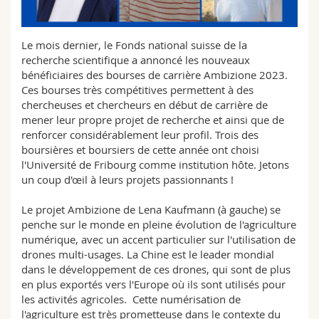
Sciences et médecine
Collaborateurs
Webmail
Le mois dernier, le Fonds national suisse de la
Interfacultaire
Doctorants
Programme des cours
recherche scientifique a annoncé les nouveaux
bénéficiaires des bourses de carrière Ambizione 2023.
MyUnifr
Ces bourses très compétitives permettent à des
chercheuses et chercheurs en début de carrière de
mener leur propre projet de recherche et ainsi que de
renforcer considérablement leur profil. Trois des
boursières et boursiers de cette année ont choisi
l'Université de Fribourg comme institution hôte. Jetons
un coup d'œil à leurs projets passionnants !
Le projet Ambizione de Lena Kaufmann (à gauche) se
penche sur le monde en pleine évolution de l'agriculture
numérique, avec un accent particulier sur l'utilisation de
drones multi-usages. La Chine est le leader mondial
dans le développement de ces drones, qui sont de plus
en plus exportés vers l'Europe où ils sont utilisés pour
les activités agricoles. Cette numérisation de
l'agriculture est très prometteuse dans le contexte du