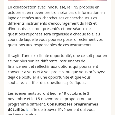
Sciences et médecine
Collaborateurs
Webmail
En collaboration avec Innosuisse, le FNS propose en
octobre et en novembre trois séances d'information en
Interfacultaire
Doctorants
ligne destinées aux chercheuses et chercheurs. Les
Programme des cours
différents instruments d'encouragement du FNS et
d'Innosuisse seront présentés et une séance de
MyUnifr
questions-réponses sera organisée à chaque fois, au
cours de laquelle vous pourrez poser directement vos
questions aux responsables de ces instruments.
Il s'agit d'une excellente opportunité, que ce soit pour en
savoir plus sur les différents instruments de
financement et réfléchir aux options qui pourraient
convenir à vous et à vos projets, ou que vous prévoyez
déjà de postuler à une opportunité et que vous
souhaitez clarifier des questions spécifiques.
Les événements auront lieu le 19 octobre, le 3
novembre et le 15 novembre et proposeront un
programme différent.
Consultez les programmes
détaillés
ici
afin de trouver l'événement qui vous
intéresse le plus.