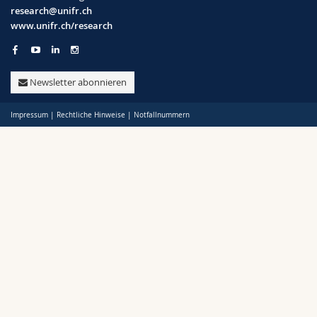
Math.-Nat. und Med. Fak.
Mitarbeitende
Webmail
research@unifr.ch
www.unifr.ch/research
Politik
Interfakultär
Doktorierende
Vorlesungsverzeichnis
Support
Newsletter abonnieren
Unifr
MyUnifr
Impressum
|
Rechtliche Hinweise
|
Notfallnummern