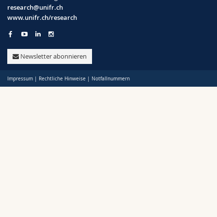
Math.-Nat. und Med. Fak.
Mitarbeitende
Webmail
research@unifr.ch
www.unifr.ch/research
Politik
Interfakultär
Doktorierende
Vorlesungsverzeichnis
Support
Newsletter abonnieren
Unifr
MyUnifr
Impressum
|
Rechtliche Hinweise
|
Notfallnummern