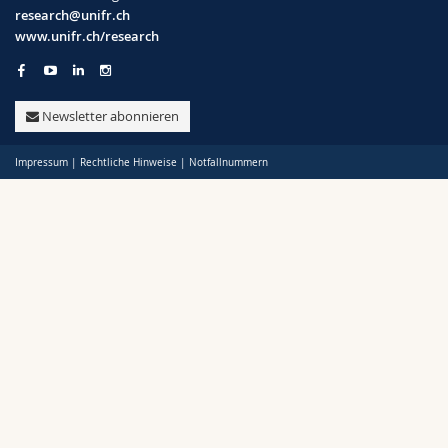
Math.-Nat. und Med. Fak.
Mitarbeitende
Webmail
research@unifr.ch
www.unifr.ch/research
Politik
Interfakultär
Doktorierende
Vorlesungsverzeichnis
Support
Newsletter abonnieren
Unifr
MyUnifr
Impressum
|
Rechtliche Hinweise
|
Notfallnummern