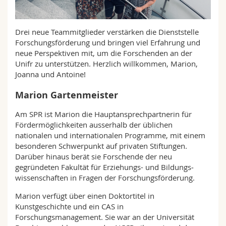
Math.-Nat. und Med. Fak.
Mitarbeitende
Webmail
Drei neue Teammitglieder verstärken die Dienststelle
Interfakultär
Doktorierende
Vorlesungsverzeichnis
Forschungsförderung und bringen viel Erfahrung und
neue Perspektiven mit, um die Forschenden an der
MyUnifr
Unifr zu unterstützen. Herzlich willkommen, Marion,
Joanna und Antoine!
Marion Gartenmeister
Am SPR ist Marion die Hauptansprechpartnerin für
Fördermöglichkeiten ausserhalb der üblichen
nationalen und internationalen Programme, mit einem
besonderen Schwerpunkt auf privaten Stiftungen.
Darüber hinaus berät sie Forschende der neu
gegründeten Fakultät für Erziehungs- und Bildungs­
wissenschaften in Fragen der Forschungsförderung.
Marion verfügt über einen Doktortitel in
Kunstgeschichte und ein CAS in
Forschungsmanagement. Sie war an der Universität