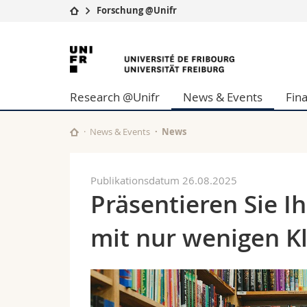
Forschung @Unifr
Universität
Fakultäten
Universität
Studium
Theologische Fa
Freiburg
Campus
Rechtswissensch
Research @Unifr
News & Events
Fin
Forschung
Wirtschafts- un
Universität
Philosophische 
Weiterbildung
Fak. für Erzieh
News & Events
News
Math.-Nat. und
Interfakultär
Publikationsdatum 26.08.2025
Präsentieren Sie I
mit nur wenigen Kl