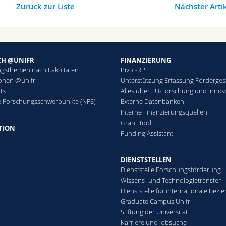
Zurück zur Liste
Nächster Arti
CH @UNIFR
FINANZIERUNG
gsthemen nach Fakultäten
Pivot-RP
ionen @unifr
Unterstützung Erfassung Förderge
ts
Alles über EU-Forschung und Innov
e Forschungsschwerpunkte (NFS)
Externe Datenbanken
Interne Finanzierungsquellen
Grant Tool
TION
Funding Assistant
DIENSTSTELLEN
Dienststelle Forschungsförderung
Wissens- und Technologietransfer
Dienststelle für internationale Bez
Graduate Campus Unifr
Stiftung der Universität
Karriere und Jobsuche