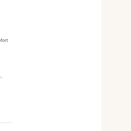
fort
r-