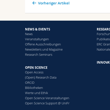
Vorheriger Artikel
NEWS & EVENTS
RESEAR
News
Forschun
Veranstaltungen
Publikat
Offene Ausschreibungen
ERC Gran
Newsletters und Magazine
National
Research Seminars
INNOVA
OPEN SCIENCE
Open Access
(Open) Research Data
ORCiD
Bibliotheken
Werte und Ethik
Open Science Veranstaltungen
Open Science Support @ UniFr