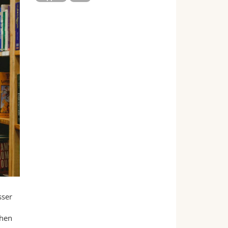
sser
chen