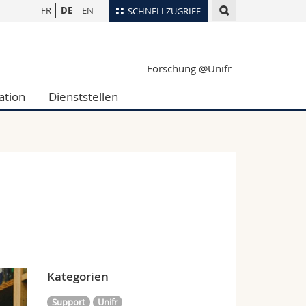
FR
DE
EN
SCHNELLZUGRIFF
für
Personenverzeichnis
Forschung @Unifr
Ortsplan
te
Bibliotheken
ation
Dienststellen
Webmail
Vorlesungsverzeichnis
MyUnifr
Kategorien
Support
Unifr