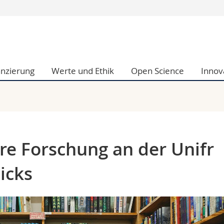
Informationen 
k.
Studieninteressier
aftliche Fak.
Studierende
anzierung
Werte und Ethik
Open Science
Innov
d Sozialwissenschaftliche Fak.
Medien
Fak.
Forschende
ungs- und Bildungswissenschaften
Mitarbeitende
 Med. Fak.
Doktorierende
hre Forschung an der Unifr
icks