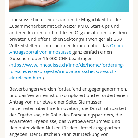
Math.-Nat. und Med. Fak.
Mitarbeitende
Webmail
Innosuisse bietet eine spannende Möglichkeit für die
Interfakultär
Doktorierende
Vorlesungsverzeichnis
Zusammenarbeit mit Schweizer KMU, Start-ups und
anderen kleinen und mittleren Organisationen aus dem
MyUnifr
privaten und öffentlichen Sektor (mit weniger als 250
Vollzeitstellen). Unternehmen können über das
Online-
Antragsportal von Innosuisse
ganz einfach einen
Gutschein über 15'000 CHF beantragen
(
https://www.innosuisse.ch/inno/de/home/forderung-
fur-schweizer-projekte/innovationsscheck/gesuch-
einreichen.html
).
Bewerbungen werden fortlaufend entgegengenommen,
und das Verfahren ist unkompliziert und erfordert einen
Antrag von nur etwa einer Seite. Sie müssen
Einzelheiten über Ihre Innovation, die Durchführbarkeit
der Ergebnisse, die Rolle des Forschungspartners, die
erwarteten Ergebnisse, das Wettbewerbsumfeld und
den potenziellen Nutzen für den Umsetzungspartner
angeben. Der Gutschein kann zur Deckung von