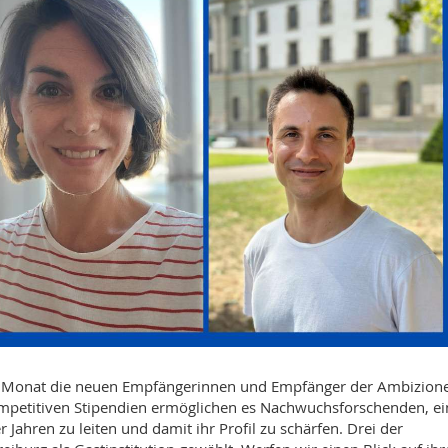
en Monat die neuen Empfängerinnen und Empfänger der Ambizion
mpetitiven Stipendien ermöglichen es Nachwuchsforschenden, ei
Jahren zu leiten und damit ihr Profil zu schärfen. Drei der