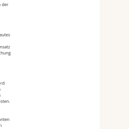
 der
hautes
Ansatz
schung
ird
n
u
isten.
hnten
n