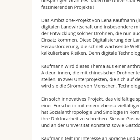
diesjährigen Grantees haben die Universität Fr
faszinierenden Projekte !
Das Ambizione-Projekt von Lena Kaufmann (lin
digitalen Landwirtschaft und insbesondere mi
der Entwicklung solcher Drohnen, die nun au
Einsatz kommen. Diese Digitalisierung der L
Herausforderung, die schnell wachsende Welt
kalkulierbare Risiken. Denn digitale Technolo
Kaufmann wird dieses Thema aus einer anthro
Akteur_innen, die mit chinesischer Drohnente
stellen. In zwei Unterprojekten, die sich auf 
wird sie die Ströme von Menschen, Technolog
Ein solch innovatives Projekt, das vielfältig
einer Forscherin mit einem ebenso vielfälti
hat Sozialanthropologie und Sinologie in Rom,
ihre Doktorarbeit zu schreiben. Sie war Gastw
und an der Universität Konstanz sowie Gastdoz
Kaufmann teilt ihr Interesse an Sprache und G