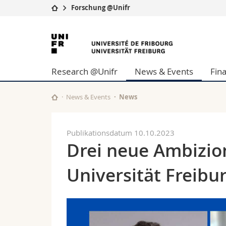
Forschung @Unifr
Universität
Fakultäten
Universität
Studium
Theologische Fa
Freiburg
Campus
Rechtswissensch
Research @Unifr
News & Events
Fin
Forschung
Wirtschafts- un
Universität
Philosophische 
Weiterbildung
Fak. für Erzieh
News & Events
News
Math.-Nat. und
Interfakultär
Publikationsdatum 10.10.2023
Drei neue Ambizio
Universität Freibu