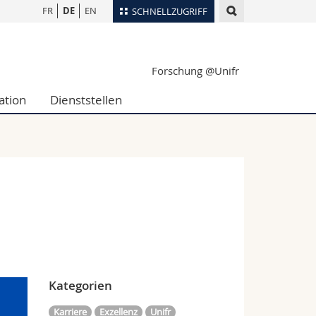
FR
DE
EN
SCHNELLZUGRIFF
für
Personenverzeichnis
Forschung @Unifr
Ortsplan
te
Bibliotheken
ation
Dienststellen
Webmail
Vorlesungsverzeichnis
MyUnifr
Kategorien
Karriere
Exzellenz
Unifr