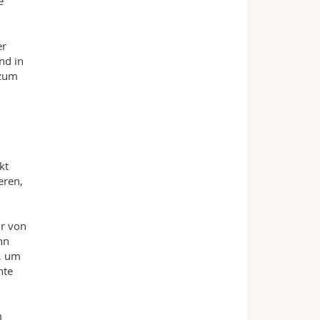
e
er
nd in
 zum
kt
eren,
ur von
nn
m, um
hte
m