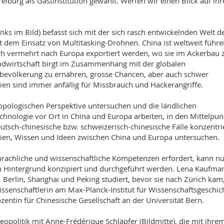
eiburg als Gastinstitution gewählt. Werfen wir einen Blick auf ihr
ks im Bild) befasst sich mit der sich rasch entwickelnden Welt d
t dem Einsatz von Multitasking-Drohnen. China ist weltweit führe
ch vermehrt nach Europa exportiert werden, wo sie im Ackerbau
andwirtschaft birgt im Zusammenhang mit der globalen
bevölkerung zu ernähren, grosse Chancen, aber auch schwer
gien sind immer anfällig für Missbrauch und Hackerangriffe.
pologischen Perspektive untersuchen und die ländlichen
chnologie vor Ort in China und Europa arbeiten, in den Mittelpun
deutsch-chinesische bzw. schweizerisch-chinesische Fälle konzentri
ien, Wissen und Ideen zwischen China und Europa untersuchen.
e sprachliche und wissenschaftliche Kompetenzen erfordert, kann n
gen Hintergrund konzipiert und durchgeführt werden. Lena Kaufma
 Berlin, Shanghai und Peking studiert, bevor sie nach Zürich ka
issenschaftlerin am Max-Planck-Institut für Wissenschaftsgeschic
entin für Chinesische Gesellschaft an der Universität Bern.
eopolitik mit Anne-Frédérique Schläpfer (Bildmitte), die mit ihre