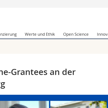
Informationen 
k.
Studieninteressier
aftliche Fak.
Studierende
anzierung
Werte und Ethik
Open Science
Innov
d Sozialwissenschaftliche Fak.
Medien
Fak.
Forschende
ungs- und Bildungswissenschaften
Mitarbeitende
 Med. Fak.
Doktorierende
ne-Grantees an der
rg