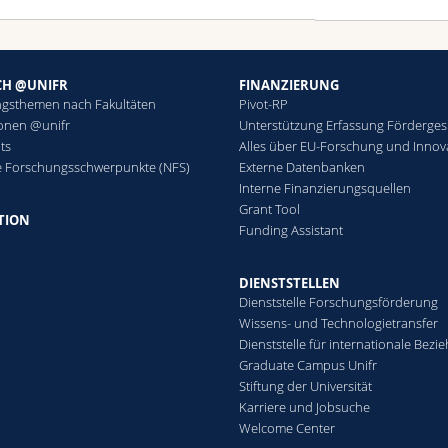
CH @UNIFR
FINANZIERUNG
gsthemen nach Fakultäten
Pivot-RP
ionen @unifr
Unterstützung Erfassung Förderge
ts
Alles über EU-Forschung und Innov
e Forschungsschwerpunkte (NFS)
Externe Datenbanken
Interne Finanzierungsquellen
Grant Tool
TION
Funding Assistant
DIENSTSTELLEN
Dienststelle Forschungsförderung
Wissens- und Technologietransfer
Dienststelle für internationale Bez
Graduate Campus Unifr
Stiftung der Universität
Karriere und Jobsuche
Welcome Center