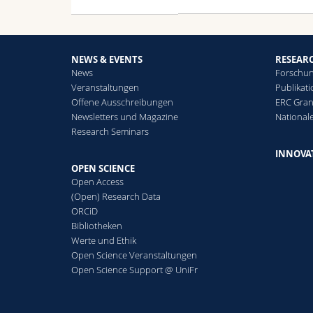
NEWS & EVENTS
RESEAR
News
Forschun
Veranstaltungen
Publikat
Offene Ausschreibungen
ERC Gran
Newsletters und Magazine
National
Research Seminars
INNOVA
OPEN SCIENCE
Open Access
(Open) Research Data
ORCiD
Bibliotheken
Werte und Ethik
Open Science Veranstaltungen
Open Science Support @ UniFr