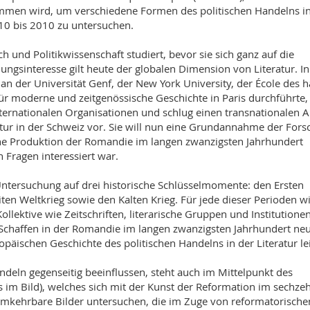
mmen wird, um verschiedene Formen des politischen Handelns in
910 bis 2010 zu untersuchen.
ch und Politikwissenschaft studiert, bevor sie sich ganz auf die
chungsinteresse gilt heute der globalen Dimension von Literatur. In
 an der Universität Genf, der New York University, der École des 
für moderne und zeitgenössische Geschichte in Paris durchführte,
 internationalen Organisationen und schlug einen transnationalen 
atur in der Schweiz vor. Sie will nun eine Grundannahme der For
rische Produktion der Romandie im langen zwanzigsten Jahrhundert
n Fragen interessiert war.
Untersuchung auf drei historische Schlüsselmomente: den Ersten
ten Weltkrieg sowie den Kalten Krieg. Für jede dieser Perioden w
ollektive wie Zeitschriften, literarische Gruppen und Institutione
he Schaffen in der Romandie im langen zwanzigsten Jahrhundert ne
päischen Geschichte des politischen Handelns in der Literatur le
ndeln gegenseitig beeinflussen, steht auch im Mittelpunkt des
 im Bild), welches sich mit der Kunst der Reformation im sechze
umkehrbare Bilder untersuchen, die im Zuge von reformatorische