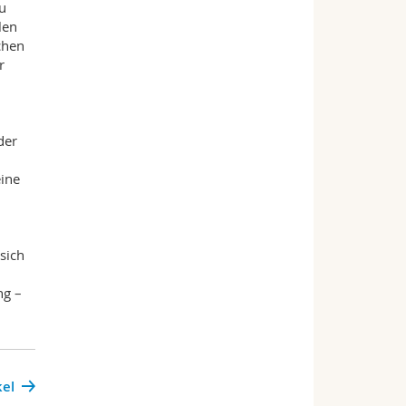
u
len
chen
r
der
eine
sich
ng –
kel