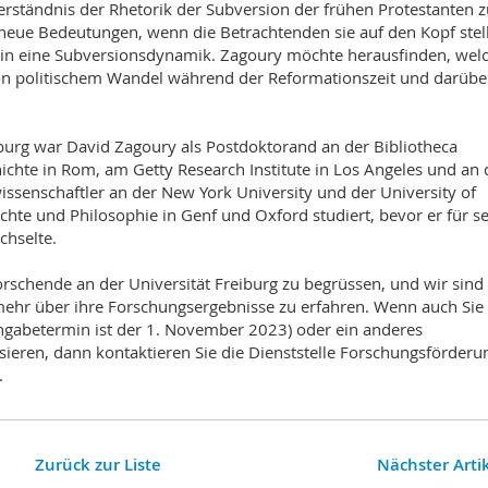
rständnis der Rhetorik der Subversion der frühen Protestanten z
n neue Bedeutungen, wenn die Betrachtenden sie auf den Kopf stel
m in eine Subversionsdynamik. Zagoury möchte herausfinden, wel
 von politischem Wandel während der Reformationszeit und darübe
iburg war David Zagoury als Postdoktorand an der Bibliotheca
hichte in Rom, am Getty Research Institute in Los Angeles und an 
wissenschaftler an der New York University und der University of
ichte und Philosophie in Genf und Oxford studiert, bevor er für s
chselte.
orschende an der Universität Freiburg zu begrüssen, und wir sind
hr über ihre Forschungsergebnisse zu erfahren. Wenn auch Sie 
Eingabetermin ist der 1. November 2023) oder ein anderes
eren, dann kontaktieren Sie die Dienststelle Forschungsförderu
.
Zurück zur Liste
Nächster Arti