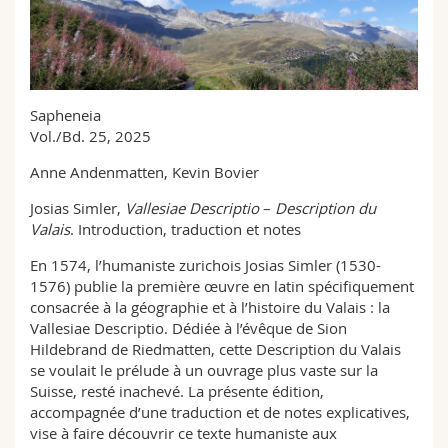
Science and Medicine
Employees
Webmail
Interfaculty
PhD students
Course catalogue
Sapheneia
MyUnifr
Vol./Bd. 25, 2025
Anne Andenmatten, Kevin Bovier
Josias Simler,
Vallesiae Descriptio
–
Description du
Valais
. Introduction, traduction et notes
En 1574, l’humaniste zurichois Josias Simler (1530-
1576) publie la première œuvre en latin spécifiquement
consacrée à la géographie et à l’histoire du Valais : la
Vallesiae Descriptio. Dédiée à l’évêque de Sion
Hildebrand de Riedmatten, cette Description du Valais
se voulait le prélude à un ouvrage plus vaste sur la
Suisse, resté inachevé. La présente édition,
accompagnée d’une traduction et de notes explicatives,
vise à faire découvrir ce texte humaniste aux