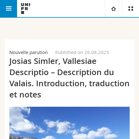
Faculty of
Institute for Renaissance and Early
University
Humanities
Modern Studies
Faculties
Studies
Nouvelle parution
Published on 26.08.2025
Josias Simler, Vallesiae
You are
Campus
Theology
Descriptio – Description du
Research
Ressources
Law
Prospective students
Valais. Introduction, traduction
et notes
University
Management, Economics and Social sciences
Students
Directory
Continuing education
Humanities
Medias
Maps/Orientation
Education
Researchers
Libraries