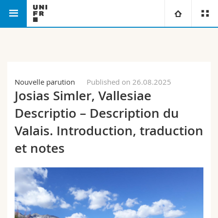
Faculty of
Institute for Renaissance and Early
University
Humanities
Modern Studies
Faculties
Studies
Nouvelle parution
Published on 26.08.2025
Josias Simler, Vallesiae
You are
Campus
Theology
Descriptio – Description du
Research
Ressources
Law
Prospective students
Valais. Introduction, traduction
et notes
University
Management, Economics and Social sciences
Students
Directory
Continuing education
Humanities
Medias
Maps/Orientation
Education
Researchers
Libraries