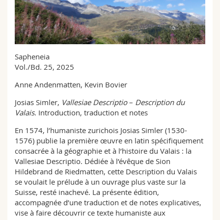
Science and Medicine
Employees
Webmail
Interfaculty
PhD students
Course catalogue
Sapheneia
MyUnifr
Vol./Bd. 25, 2025
Anne Andenmatten, Kevin Bovier
Josias Simler,
Vallesiae Descriptio
–
Description du
Valais
. Introduction, traduction et notes
En 1574, l’humaniste zurichois Josias Simler (1530-
1576) publie la première œuvre en latin spécifiquement
consacrée à la géographie et à l’histoire du Valais : la
Vallesiae Descriptio. Dédiée à l’évêque de Sion
Hildebrand de Riedmatten, cette Description du Valais
se voulait le prélude à un ouvrage plus vaste sur la
Suisse, resté inachevé. La présente édition,
accompagnée d’une traduction et de notes explicatives,
vise à faire découvrir ce texte humaniste aux