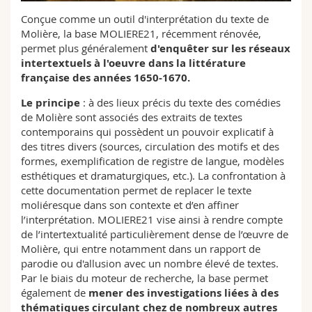
Math.-Nat. und Med. Fak.
Mitarbeitende
Webmail
Conçue comme un outil d'interprétation du texte de
Molière, la base MOLIERE21, récemment rénovée,
Interfakultär
Doktorierende
permet plus généralement
d'enquêter sur les réseaux
Vorlesungsverzeichnis
intertextuels à l'oeuvre dans la littérature
française des années 1650-1670.
MyUnifr
Le principe
: à des lieux précis du texte des comédies
de Molière sont associés des extraits de textes
contemporains qui possèdent un pouvoir explicatif à
des titres divers (sources, circulation des motifs et des
formes, exemplification de registre de langue, modèles
esthétiques et dramaturgiques, etc.). La confrontation à
cette documentation permet de replacer le texte
moliéresque dans son contexte et d’en affiner
l’interprétation. MOLIERE21 vise ainsi à rendre compte
de l’intertextualité particulièrement dense de l’œuvre de
Molière, qui entre notamment dans un rapport de
parodie ou d'allusion avec un nombre élevé de textes.
Par le biais du moteur de recherche, la base permet
également de
mener des investigations liées à des
thématiques circulant chez de nombreux autres