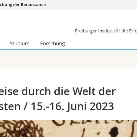
orschung der Renaissance
Informationen 
Freiburger Institut für die E
k.
Studieninteressier
aftliche Fak.
Studierende
Studium
Forschung
d Sozialwissenschaftliche Fak.
Medien
Fak.
Forschende
ungs- und Bildungswissenschaften
Mitarbeitende
 Med. Fak.
Doktorierende
ise durch die Welt der
en / 15.-16. Juni 2023