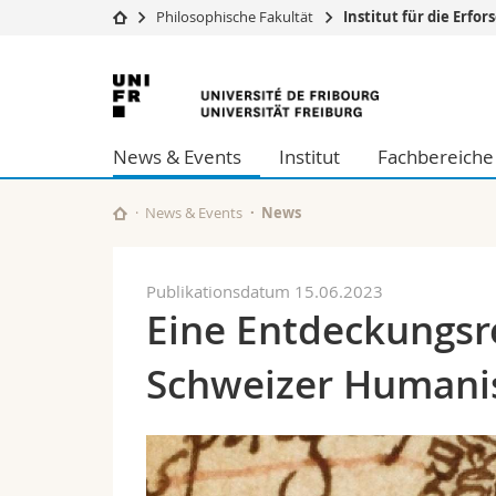
Philosophische Fakultät
Institut für die Erf
Universität
Fakultäten
Universität
Studium
Theologische Fa
Freiburg
Campus
Rechtswissensch
News & Events
Institut
Fachbereiche
Forschung
Wirtschafts- un
Universität
Philosophische 
Weiterbildung
Fak. für Erzieh
News & Events
News
Math.-Nat. und
Interfakultär
Publikationsdatum 15.06.2023
Eine Entdeckungsre
Schweizer Humanist