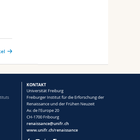
kel
KONTAKT
Universität Freiburg
tituts
Freiburger Institut für die Erforschung der
Renaissance und der Frühen Neuzeit
Av. de l'Europe 20
CH-1700 Fribourg
renaissance@unifr.ch
www.unifr.ch/renaissance