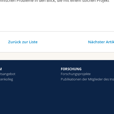
hnischen Probleme in den Blick, die mit einem solchen Projekt
Zurück zur Liste
Nächster Arti
M
FORSCHUNG
htsangebot
Forschungsprojekte
tenkolleg
Publikationen der Mitglieder des Ins