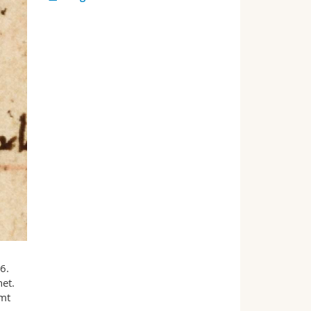
6.
net.
mmt