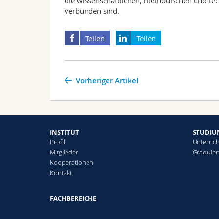
die wissenschaftlichen, methodischen und tec
verbunden sind.
Teilen
Teilen
Vorheriger Artikel
INSTITUT
STUDIU
Profil
Unterric
Mitglieder
Graduier
Kooperationen
Kontakt
FACHBEREICHE