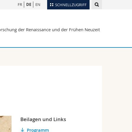
FR
DE
EN
SCHNELLZUGRIFF
für
Personenverzeichnis
rforschung der Renaissance und der Frühen Neuzeit
Ortsplan
te
Bibliotheken
Webmail
Vorlesungsverzeichnis
MyUnifr
Beilagen und Links
Programm