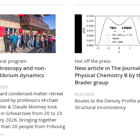
ral program
Hot off the press
troscopy and non-
New article in The Journal
librium dynamics
Physical Chemistry B by t
Brader group
2026
ard condensed matter retreat
05.02.2026
ized by professors Michael
Routes to the Density Profile 
ler & Claude Monney took
Structural Inconsistency
 in Schwarzsee from 20 to 23
ry 2026, bringing together
than 20 people from Fribourg
.…