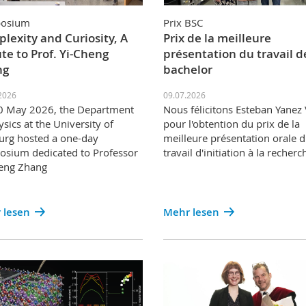
osium
Prix BSC
lexity and Curiosity, A
Prix de la meilleure
ute to Prof. Yi-Cheng
présentation du travail d
ng
bachelor
2026
09.07.2026
0 May 2026, the Department
Nous félicitons Esteban Yanez
ysics at the University of
pour l'obtention du prix de la
urg hosted a one-day
meilleure présentation orale 
sium dedicated to Professor
travail d'initiation à la recherc
eng Zhang
 lesen
Mehr lesen