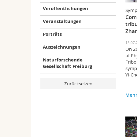
Veröffentlichungen
Symp
Comp
Veranstaltungen
trib
Zha
Porträts
15.07.
Auszeichnungen
On 2
of Ph
Naturforschende
Fribo
Gesellschaft Freiburg
sympo
Yi-Ch
Mehr