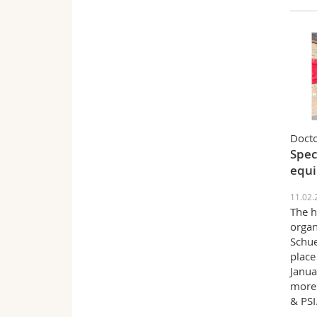
Docto
Spec
equi
11.02.
The h
organ
Schue
place
Janua
more 
& PSI