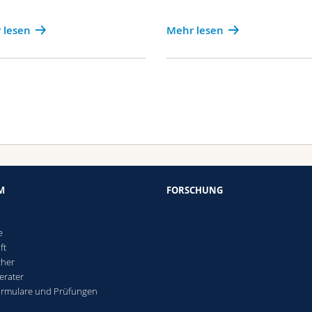
 lesen
Mehr lesen
M
FORSCHUNG
e
ft
cher
erater
ormulare und Prüfungen