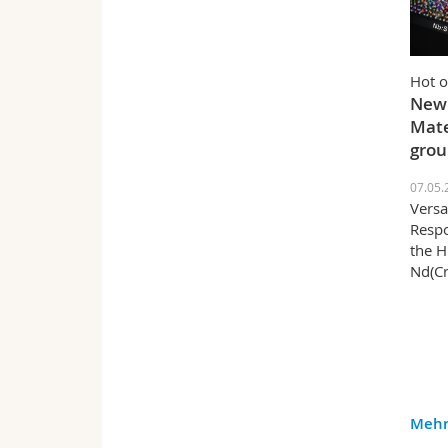
Hot o
New 
Mate
grou
07.05.
Versa
Respo
the H
Nd(C
Mehr