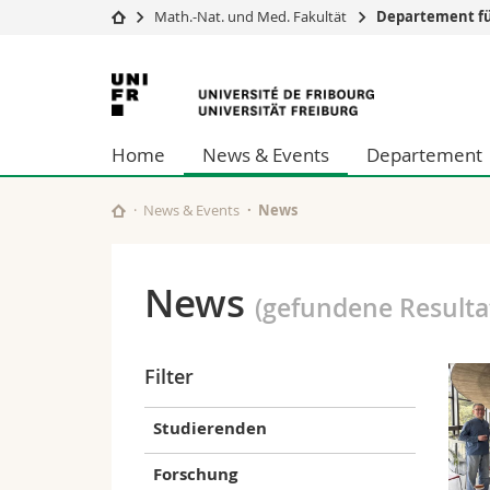
Math.-Nat. und Med. Fakultät
Departement fü
Universität
Fakultäten
Universität
Studium
Theologische Fa
Freiburg
Campus
Rechtswissensch
Home
News & Events
Departement
Forschung
Wirtschafts- un
Universität
Philosophische 
Weiterbildung
Fak. für Erzieh
News & Events
News
Math.-Nat. und
Interfakultär
News
(gefundene Resulta
Filter
Studierenden
Forschung