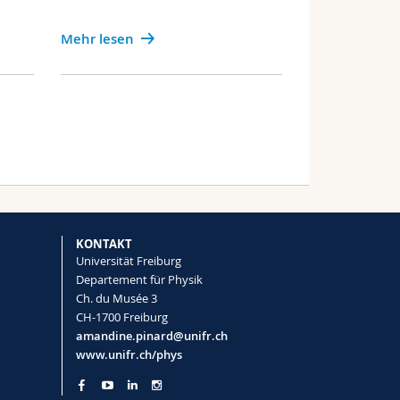
Mehr lesen
KONTAKT
Universität Freiburg
Departement für Physik
Ch. du Musée 3
CH-1700 Freiburg
amandine.pinard@unifr.ch
www.unifr.ch/phys