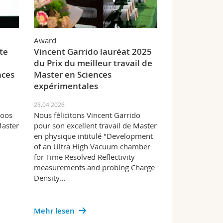
Award
te
Vincent Garrido lauréat 2025
du Prix du meilleur travail de
nces
Master en Sciences
expérimentales
23.04.2026
Moos
Nous félicitons Vincent Garrido
Master
pour son excellent travail de Master
en physique intitulé "Development
of an Ultra High Vacuum chamber
for Time Resolved Reflectivity
measurements and probing Charge
Density…
Mehr lesen