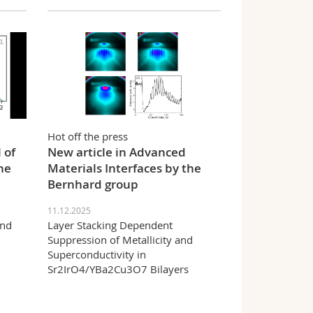
Hot off the press
 of
New article in Advanced
he
Materials Interfaces by the
Bernhard group
11.12.2025
and
Layer Stacking Dependent
Suppression of Metallicity and
Superconductivity in
Sr2IrO4/YBa2Cu3O7 Bilayers