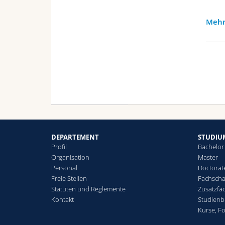
Mehr
DEPARTEMENT
STUDIU
Profil
Bachelor
Organisation
Master
Personal
Doctorat
Freie Stellen
Fachscha
Statuten und Reglemente
Zusatzfä
Kontakt
Studienb
Kurse, F