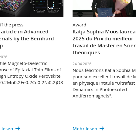
ff the press
Award
article in Advanced
Katja Sophia Moos lauréa
rials by the Bernhard
2025 du Prix du meilleur
p
travail de Master en Scie
théoriques
2026
tile Magneto-Dielectric
24.04.2026
nse of Epitaxial Thin Films of
Nous félicitons Katja Sophia 
igh Entropy Oxide Perovskite
pour son excellent travail de 
r0.2Mn0.2Fe0.2Co0.2Ni0.2)O3
en physique intitulé "Ultrafast
Dynamics In Photoexcited
Antiferromagnets".
 lesen
Mehr lesen