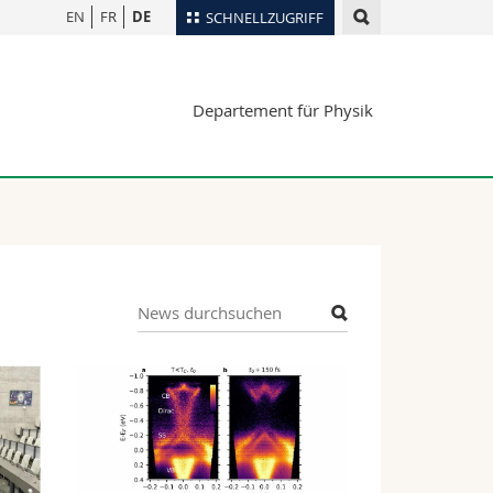
EN
FR
DE
SCHNELLZUGRIFF
für
Personenverzeichnis
Departement für Physik
Ortsplan
te
Bibliotheken
Webmail
Vorlesungsverzeichnis
MyUnifr