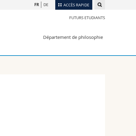
FR
DE
ACCÈS RAPIDE
FUTURS ETUDIANTS
Annuaire du personnel
Plan d'accès
nts
Département de philosophie
Bibliothèques
Webmail
rs
Programme des cours
MyUnifr