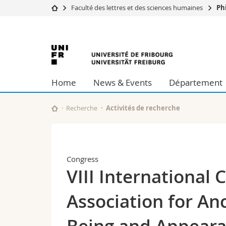
Faculté des lettres et des sciences humaines
Ph
Université
Facultés
Université
Etudes
Théologie
Campus
Droit
de
Recherche
Sciences é
Home
News & Events
Département
Université
Lettres et
Fribourg
Formation continue
Sciences de
Sciences e
Recherche
Activités de recherche
Interfacult
Congress
VIII International
Association for An