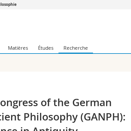
ilosophie
Vous êtes
Futurs étudia
Etudiants
conomiques et sociales et management
Médias
Matières
Études
Recherche
 sciences humaines
Chercheurs
 l'éducation et de la formation
Collaborateu
t médecine
Doctorants
aire
 Congress of the German
cient Philosophy (GANPH):