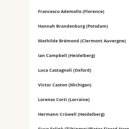
Francesco Ademollo (Florence)
Hannah Brandenburg (Potsdam)
Mathilde Brémond (Clermont Auvergne)
Ian Campbell (Heidelberg)
Luca Castagnoli (Oxford)
Victor Caston (Michigan)
Lorenzo Corti (Lorraine)
Hermann Crüwell (Heidelberg)
Guus Eelink (Tübingen)/Pieter Sjoerd Has