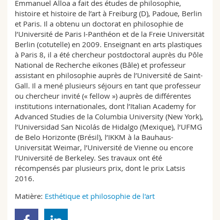
Emmanuel Alloa a fait des études de philosophie,
Sciences et médecine
Collaborateurs
Webmail
histoire et histoire de l’art à Freiburg (D), Padoue, Berlin
et Paris. Il a obtenu un doctorat en philosophie de
Interfacultaire
Doctorants
l’Université de Paris I-Panthéon et de la Freie Universität
Programme des cours
Berlin (cotutelle) en 2009. Enseignant en arts plastiques
à Paris 8, il a été chercheur postdoctoral auprès du Pôle
MyUnifr
National de Recherche eikones (Bâle) et professeur
assistant en philosophie auprès de l’Université de Saint-
Gall. Il a mené plusieurs séjours en tant que professeur
ou chercheur invité (« fellow ») auprès de différentes
institutions internationales, dont l’Italian Academy for
Advanced Studies de la Columbia University (New York),
l’Universidad San Nicolás de Hidalgo (Mexique), l’UFMG
de Belo Horizonte (Brésil), l’IKKM à la Bauhaus-
Universität Weimar, l’Université de Vienne ou encore
l’Université de Berkeley. Ses travaux ont été
récompensés par plusieurs prix, dont le prix Latsis
2016.
Matière:
Esthétique et philosophie de l'art