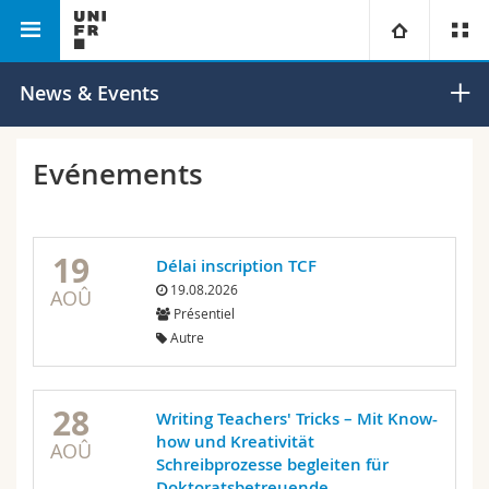
Faculté des lettres et des sciences humaines
Philosophie
Université
News & Events
Facultés
Etudes
Evénements
Vous êtes
Campus
Théologie
19
Délai inscription TCF
Recherche
Ressources
Droit
Futurs étudiants
19.08.2026
AOÛ
Présentiel
Université
Sciences économiques et sociales et management
Etudiants
Annuaire du personnel
Autre
Formation continue
Lettres et sciences humaines
Médias
Plan d'accès
28
Writing Teachers' Tricks – Mit Know-
how und Kreativität
Sciences de l'éducation et de la formation
Chercheurs
Bibliothèques
AOÛ
Schreibprozesse begleiten für
Doktoratsbetreuende