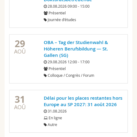
Sciences et médecine
Collaborateurs
Webmail
28.08.2026 09:00 - 15:00
Présentiel
Journée d'études
Interfacultaire
Doctorants
Programme des cours
MyUnifr
29
OBA – Tag der Studienwahl &
Höheren Berufsbildung — St.
AOÛ
Gallen (SG)
29.08.2026 12:00 - 17:00
Présentiel
Colloque / Congrès / Forum
31
Délai pour les places restantes hors
Europe au SP 2027: 31 août 2026
AOÛ
31.08.2026
En ligne
Autre