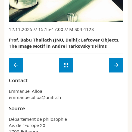
Sciences et médecine
Collaborateurs
Webmail
Interfacultaire
Doctorants
Programme des cours
12.11.2025 // 15:15-17:00 // MIS04 4128
MyUnifr
Prof. Babu Thaliath (JNU, Delhi): Leftover Objects.
The Image Motif in Andrei Tarkovsky’s Films
Contact
Emmanuel Alloa
emmanuel.alloa@unifr.ch
Source
Département de philosophie
Av. de l’Europe 20
1700 Fribourg