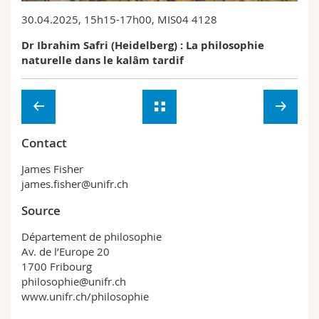
Sciences et médecine
Collaborateurs
Webmail
30.04.2025, 15h15-17h00, MIS04 4128
Dr Ibrahim Safri (Heidelberg) : La philosophie
Interfacultaire
Doctorants
Programme des cours
naturelle dans le kalâm tardif
MyUnifr
Contact
James Fisher
james.fisher@unifr.ch
Source
Département de philosophie
Av. de l’Europe 20
1700 Fribourg
philosophie@unifr.ch
www.unifr.ch/philosophie