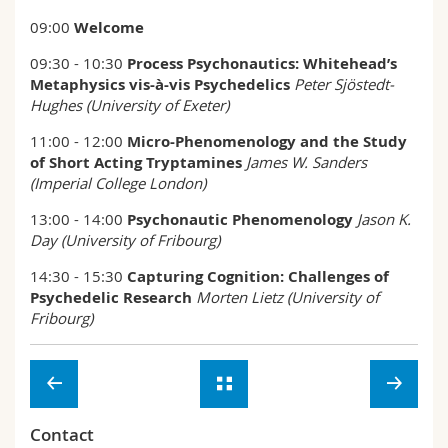
Sciences et médecine
Collaborateurs
Webmail
09:00
Welcome
09:30 - 10:30
Process Psychonautics: Whitehead’s
Interfacultaire
Doctorants
Programme des cours
Metaphysics vis-à-vis Psychedelics
Peter Sjöstedt-
Hughes (University of Exeter)
MyUnifr
11:00 - 12:00
Micro-Phenomenology and the Study
of Short Acting Tryptamines
James W. Sanders
(Imperial College London)
13:00 - 14:00
Psychonautic Phenomenology
Jason K.
Day (University of Fribourg)
14:30 - 15:30
Capturing Cognition: Challenges of
Psychedelic Research
Morten Lietz (University of
Fribourg)
Contact