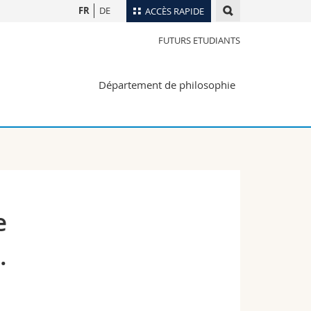
FR
DE
ACCÈS RAPIDE
FUTURS ETUDIANTS
Annuaire du personnel
Plan d'accès
nts
Département de philosophie
Bibliothèques
Webmail
rs
Programme des cours
MyUnifr
e
.