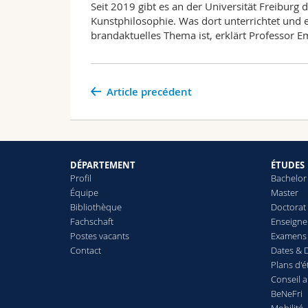
Seit 2019 gibt es an der Universität Freiburg 
Kunstphilosophie. Was dort unterrichtet und 
brandaktuelles Thema ist, erklärt Professor 
Article precédent
DÉPARTEMENT
ÉTUDES
Profil
Bachelor
Équipe
Master
Bibliothèque
Doctorat
Fachschaft
Enseign
Postes vacants
Examens 
Contact
Dates & D
Plans d'
Conseil 
BeNeFri