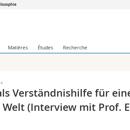
ilosophie
Vous êtes
Futurs étudia
Etudiants
conomiques et sociales et management
Médias
Matières
Études
Recherche
 sciences humaines
Chercheurs
 l'éducation et de la formation
Collaborateu
t médecine
Doctorants
aire
24
ls Verständnishilfe für ein
elt (Interview mit Prof. E