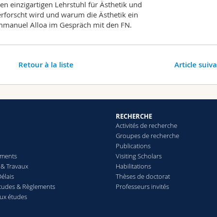
den einzigartigen Lehrstuhl für Ästhetik und
erforscht wird und warum die Ästhetik ein
Emmanuel Alloa im Gespräch mit den FN.
Retour à la liste
Article suiv
RECHERCHE
Activités de recherche
Groupes de recherche
Publications
ements
Visiting Scholars
& Travaux
Habilitations
élais
Thèses de doctorat
études & Règlements
Professeurs invités
aux études