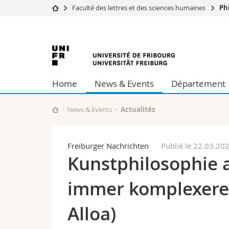
Faculté des lettres et des sciences humaines
Ph
Université
Facultés
Université
Etudes
Théologie
Campus
Droit
de
Recherche
Sciences é
Home
News & Events
Département
Université
Lettres et
Fribourg
Formation continue
Sciences de
Sciences e
News & Events
Actualités
Interfacult
Freiburger Nachrichten
Publié le 22.03.20
Kunstphilosophie a
immer komplexere W
Alloa)