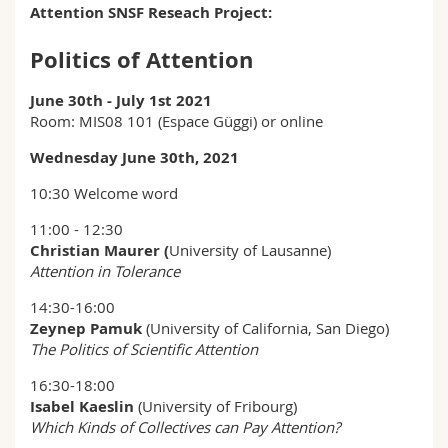
Attention SNSF Reseach Project:
Sciences et médecine
Collaborateurs
Webmail
Politics of Attention
Interfacultaire
Doctorants
Programme des cours
June 30th - July 1st 2021
Room: MIS08 101 (Espace Güggi) or online
MyUnifr
Wednesday June 30th, 2021
10:30 Welcome word
11:00 - 12:30
Christian Maurer (
University of Lausanne)
Attention in Tolerance
14:30-16:00
Zeynep Pamuk
(University of California, San Diego)
The Politics of Scientific Attention
16:30-18:00
Isabel Kaeslin
(University of Fribourg)
Which Kinds of Collectives can Pay Attention?