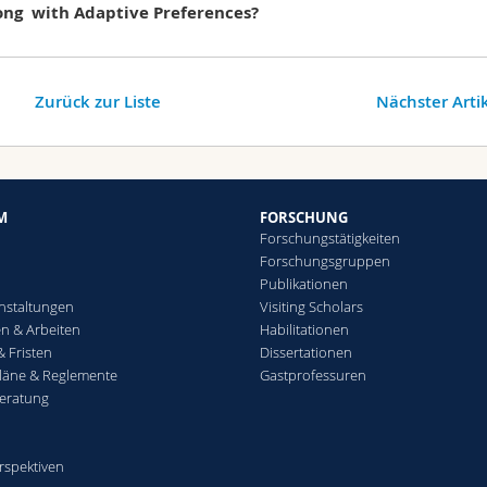
ng with Adaptive Preferences?
Zurück zur Liste
Nächster Arti
M
FORSCHUNG
Forschungstätigkeiten
Forschungsgruppen
Publikationen
nstaltungen
Visiting Scholars
n & Arbeiten
Habilitationen
& Fristen
Dissertationen
läne & Reglemente
Gastprofessuren
eratung
rspektiven