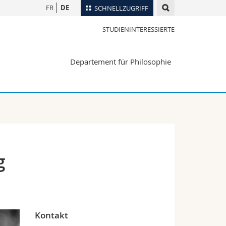
FR
DE
SCHNELLZUGRIFF
STUDIENINTERESSIERTE
für
Personenverzeichnis
Ortsplan
te
Departement für Philosophie
Bibliotheken
Webmail
Vorlesungsverzeichnis
MyUnifr
g
Kontakt