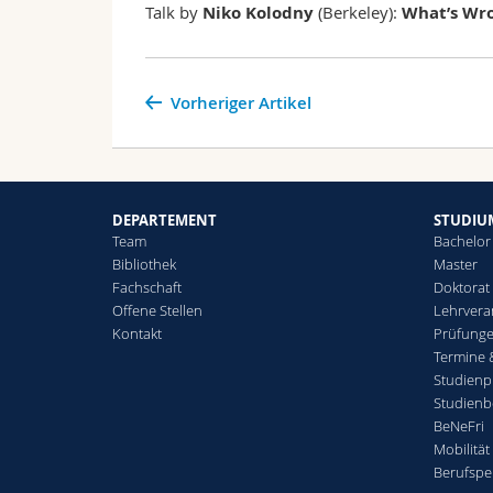
Talk by
Niko Kolodny
(Berkeley):
What’s Wro
Vorheriger Artikel
DEPARTEMENT
STUDIU
Team
Bachelor
Bibliothek
Master
Fachschaft
Doktorat
Offene Stellen
Lehrvera
Kontakt
Prüfunge
Termine 
Studienp
Studienb
BeNeFri
Mobilität
Berufspe