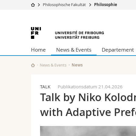
Philosophische Fakultät
Philosophie
Universität
Fakultäten
Universität
Studium
Theologische Fa
Campus
Rechtswissensch
Freiburg
Forschung
Wirtschafts- un
Home
News & Events
Departement
Universität
Philosophische 
Weiterbildung
Fak. für Erzieh
Math.-Nat. und
News & Events
News
Interfakultär
TALK
Publikationsdatum 21.04.2026
Talk by Niko Kolod
with Adaptive Pre