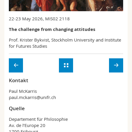
Math.-Nat. und Med. Fak.
Mitarbeitende
Webmail
22-23 May 2026, MIS02 2118
Interfakultär
Doktorierende
Vorlesungsverzeichnis
The challenge from changing attitudes
MyUnifr
Prof. Krister Bykvist, Stockholm University and Institute
for Futures Studies
Kontakt
Paul McKarris
paul.mckarris@unifr.ch
Quelle
Departement für Philosophie
Av. de l’Europe 20
1700 Fribourg