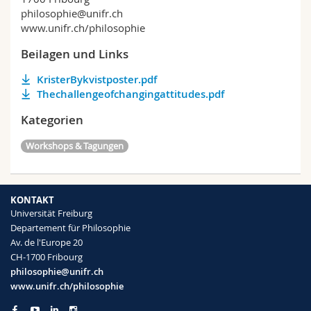
philosophie@unifr.ch
www.unifr.ch/philosophie
Beilagen und Links
KristerBykvistposter.pdf
Thechallengeofchangingattitudes.pdf
Kategorien
Workshops & Tagungen
KONTAKT
Universität Freiburg
Departement für Philosophie
Av. de l'Europe 20
CH-1700 Fribourg
philosophie@unifr.ch
www.unifr.ch/philosophie