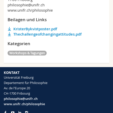
philosophie@unifr.ch
www.unifr.ch/philosophie
Beilagen und Links
KristerBykvistposter.pdf
Thechallengeofchangingattitudes.pdf
Kategorien
Workshops & Tagungen
KONTAKT
Universität Freiburg
Departement für Philosophie
Av. de l'Europe 20
CH-1700 Fribourg
philosophie@unifr.ch
www.unifr.ch/philosophie