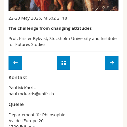
Math.-Nat. und Med. Fak.
Mitarbeitende
Webmail
22-23 May 2026, MIS02 2118
Interfakultär
Doktorierende
Vorlesungsverzeichnis
The challenge from changing attitudes
MyUnifr
Prof. Krister Bykvist, Stockholm University and Institute
for Futures Studies
Kontakt
Paul McKarris
paul.mckarris@unifr.ch
Quelle
Departement für Philosophie
Av. de l’Europe 20
1700 Fribourg