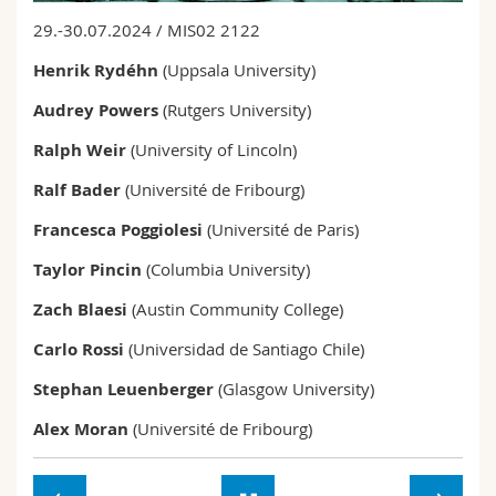
Math.-Nat. und Med. Fak.
Mitarbeitende
Webmail
29.-30.07.2024 / MIS02 2122
Henrik Rydéhn
(Uppsala University)
Interfakultär
Doktorierende
Vorlesungsverzeichnis
Audrey Powers
(Rutgers University)
MyUnifr
Ralph Weir
(University of Lincoln)
Ralf Bader
(Université de Fribourg)
Francesca Poggiolesi
(Université de Paris)
Taylor Pincin
(Columbia University)
Zach Blaesi
(Austin Community College)
Carlo Rossi
(Universidad de Santiago Chile)
Stephan Leuenberger
(Glasgow University)
Alex Moran
(Université de Fribourg)