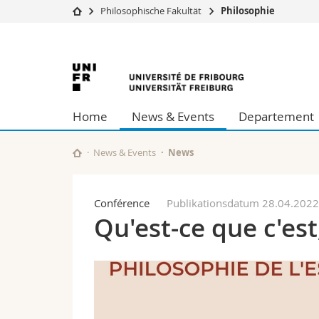
Philosophische Fakultät
Philosophie
Universität
Fakultäten
Universität
Studium
Theologische Fa
Campus
Rechtswissensch
Freiburg
Forschung
Wirtschafts- un
Home
News & Events
Departement
Universität
Philosophische 
Weiterbildung
Fak. für Erzieh
Math.-Nat. und
News & Events
News
Interfakultär
Conférence
Publikationsdatum 28.04.202
Qu'est-ce que c'est