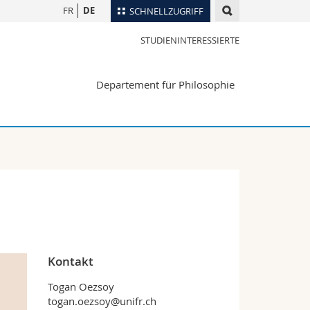
FR
DE
SCHNELLZUGRIFF
STUDIENINTERESSIERTE
für
Personenverzeichnis
Ortsplan
te
Departement für Philosophie
Bibliotheken
Webmail
Vorlesungsverzeichnis
MyUnifr
Kontakt
Togan Oezsoy
togan.oezsoy@unifr.ch