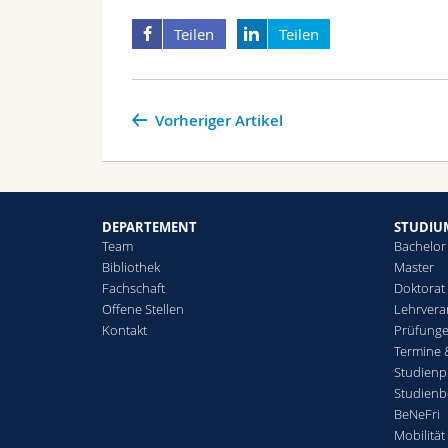
Teilen
Teilen
Vorheriger Artikel
DEPARTEMENT
STUDIU
Team
Bachelor
Bibliothek
Master
Fachschaft
Doktorat
Offene Stellen
Lehrvera
Kontakt
Prüfunge
Termine 
Studienp
Studienb
BeNeFri
Mobilität