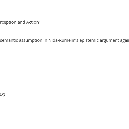
rception and Action”
 semantic assumption in Nida-Rümelin’s epistemic argument agai
08)