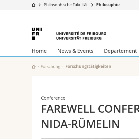
Philosophische Fakultät
Philosophie
Universität
Fakultäten
Universität
Studium
Theologische Fa
Campus
Rechtswissensch
Freiburg
Forschung
Wirtschafts- un
Home
News & Events
Departement
Universität
Philosophische 
Weiterbildung
Fak. für Erzieh
Math.-Nat. und
Forschung
Forschungstätigkeiten
Interfakultär
Conference
FAREWELL CONFER
NIDA-RÜMELIN