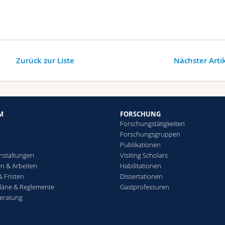
Zurück zur Liste
Nächster Arti
M
FORSCHUNG
Forschungstätigkeiten
Forschungsgruppen
Publikationen
nstaltungen
Visiting Scholars
n & Arbeiten
Habilitationen
& Fristen
Dissertationen
läne & Reglemente
Gastprofessuren
eratung