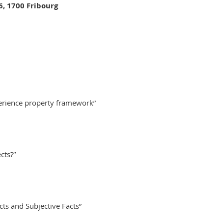
6, 1700 Fribourg
erience property framework”
cts?”
ects and Subjective Facts”