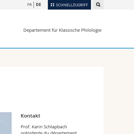
FR
DE
SCHNELLZUGRIFF
für
Personenverzeichnis
Departement für Klassische Philologie
Ortsplan
te
Bibliotheken
Webmail
Vorlesungsverzeichnis
MyUnifr
Kontakt
Prof. Karin Schlapbach
présidente du département