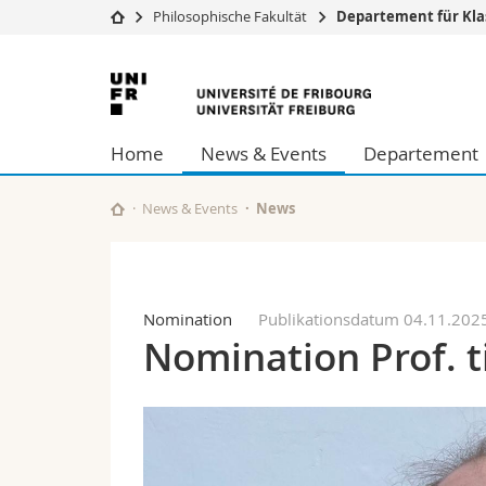
Philosophische Fakultät
Departement für Klas
Universität
Fakultäten
Universität
Studium
Theologische Fa
Freiburg
Campus
Rechtswissensch
Home
News & Events
Departement
Forschung
Wirtschafts- un
Universität
Philosophische 
Weiterbildung
Fak. für Erzieh
News & Events
News
Math.-Nat. und
Interfakultär
Nomination
Publikationsdatum 04.11.202
Nomination Prof. t