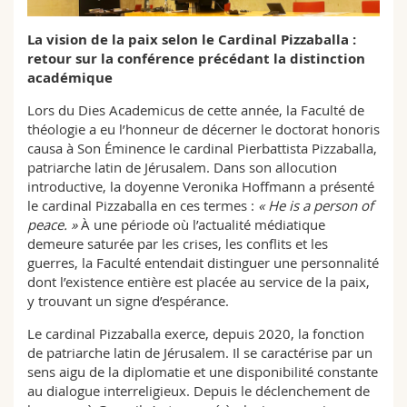
Sciences et médecine
Collaborateurs
Webmail
La vision de la paix selon le Cardinal Pizzaballa :
retour sur la conférence précédant la distinction
Interfacultaire
Doctorants
Programme des cours
académique
Lors du Dies Academicus de cette année, la Faculté de
MyUnifr
théologie a eu l’honneur de décerner le doctorat honoris
causa à Son Éminence le cardinal Pierbattista Pizzaballa,
patriarche latin de Jérusalem. Dans son allocution
introductive, la doyenne Veronika Hoffmann a présenté
le cardinal Pizzaballa en ces termes :
« He is a person of
peace. »
À une période où l’actualité médiatique
demeure saturée par les crises, les conflits et les
guerres, la Faculté entendait distinguer une personnalité
dont l’existence entière est placée au service de la paix,
y trouvant un signe d’espérance.
Le cardinal Pizzaballa exerce, depuis 2020, la fonction
de patriarche latin de Jérusalem. Il se caractérise par un
sens aigu de la diplomatie et une disponibilité constante
au dialogue interreligieux. Depuis le déclenchement de