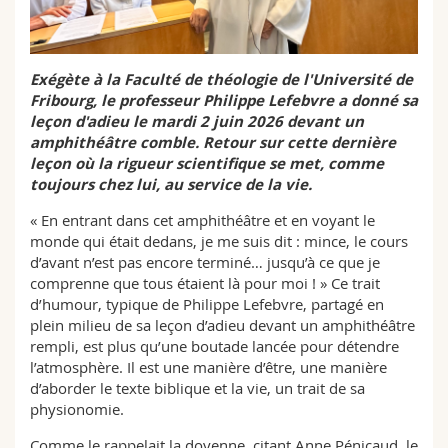
Math.-Nat. und Med. Fak.
Mitarbeitende
Webmail
Interfakultär
Doktorierende
Vorlesungsverzeichnis
Exégète à la Faculté de théologie de l'Université de
Fribourg, le professeur Philippe Lefebvre a donné sa
leçon d'adieu le mardi 2 juin 2026 devant un
MyUnifr
amphithéâtre comble. Retour sur cette dernière
leçon où la rigueur scientifique se met, comme
toujours chez lui, au service de la vie.
« En entrant dans cet amphithéâtre et en voyant le
monde qui était dedans, je me suis dit : mince, le cours
d’avant n’est pas encore terminé… jusqu’à ce que je
comprenne que tous étaient là pour moi ! » Ce trait
d’humour, typique de Philippe Lefebvre, partagé en
plein milieu de sa leçon d’adieu devant un amphithéâtre
rempli, est plus qu’une boutade lancée pour détendre
l’atmosphère. Il est une manière d’être, une manière
d’aborder le texte biblique et la vie, un trait de sa
physionomie.
Comme le rappelait la doyenne, citant Anne Pénicaud, le