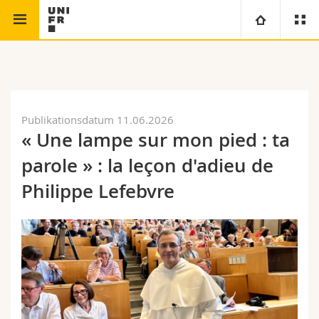
Theologische
Patristik und Geschichte der alten
Universität
Fakultät
Kirche
Fakultäten
Studium
Publikationsdatum 11.06.2026
« Une lampe sur mon pied : ta
Informationen für
Campus
Theologische Fak.
parole » : la leçon d'adieu de
Forschung
Ressourcen
Rechtswissenschaftliche Fak.
Studieninteressierte
Philippe Lefebvre
Universität
Wirtschafts- und Sozialwissenschaftliche Fak.
Studierende
Personenverzeichnis
Weiterbildung
Philosophische Fak.
Medien
Ortsplan
Fak. für Erziehungs- und Bildungswissenschaften
Forschende
Bibliotheken