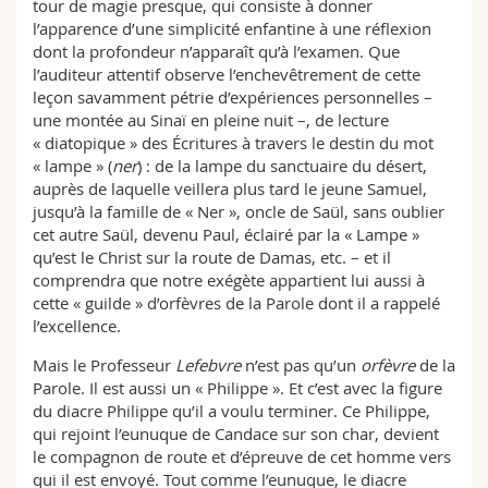
tour de magie presque, qui consiste à donner
l’apparence d’une simplicité enfantine à une réflexion
dont la profondeur n’apparaît qu’à l’examen. Que
l’auditeur attentif observe l’enchevêtrement de cette
leçon savamment pétrie d’expériences personnelles –
une montée au Sinaï en pleine nuit –, de lecture
« diatopique » des Écritures à travers le destin du mot
« lampe » (
ner
) : de la lampe du sanctuaire du désert,
auprès de laquelle veillera plus tard le jeune Samuel,
jusqu’à la famille de « Ner », oncle de Saül, sans oublier
cet autre Saül, devenu Paul, éclairé par la « Lampe »
qu’est le Christ sur la route de Damas, etc. – et il
comprendra que notre exégète appartient lui aussi à
cette « guilde » d’orfèvres de la Parole dont il a rappelé
l’excellence.
Mais le Professeur
Lefebvre
n’est pas qu’un
orfèvre
de la
Parole. Il est aussi un « Philippe ». Et c’est avec la figure
du diacre Philippe qu’il a voulu terminer. Ce Philippe,
qui rejoint l’eunuque de Candace sur son char, devient
le compagnon de route et d’épreuve de cet homme vers
qui il est envoyé. Tout comme l’eunuque, le diacre