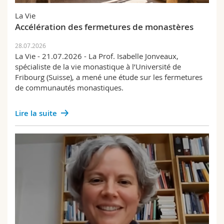
Sciences et médecine
Collaborateurs
Webmail
La Vie
Accélération des fermetures de monastères
Interfacultaire
Doctorants
Programme des cours
28.07.2026
La Vie - 21.07.2026 - La Prof. Isabelle Jonveaux,
MyUnifr
spécialiste de la vie monastique à l’Université de
Fribourg (Suisse), a mené une étude sur les fermetures
de communautés monastiques.
Lire la suite