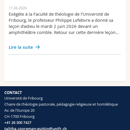
11.06.2026
Exégète à la Faculté de théologie de l'Université de
Fribourg, le professeur Philippe Lefebvre a donné sa
leçon d'adieu le mardi 2 juin 2026 devant un
amphithéâtre comble. Retour sur cette dernière leçon…
Lire la suite
CONTACT
Université de Fribourg
Chaire de théologie pastorale, pédagogie religieuse et homilétique
Av. de l'Europe 20
CH-1700 Fribourg
+41 26 300 7427
talitha.cooreman-guittin@unifr.ch